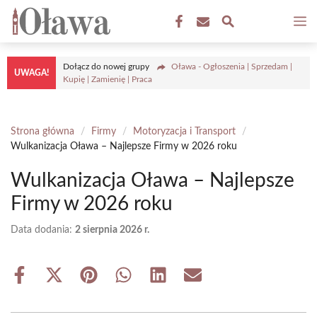
Przejdź
M
do
treści
Dołącz do nowej grupy
Oława - Ogłoszenia | Sprzedam |
UWAGA!
Kupię | Zamienię | Praca
Strona główna
/
Firmy
/
Motoryzacja i Transport
/
Wulkanizacja Oława – Najlepsze Firmy w 2026 roku
Wulkanizacja Oława – Najlepsze
Firmy w 2026 roku
Data dodania:
2 sierpnia 2026 r.
Share
Share
Share
Share
Share
Share
on
on
on
on
on
on
Facebook
X
Pinterest
WhatsApp
LinkedIn
Email
(Twitter)