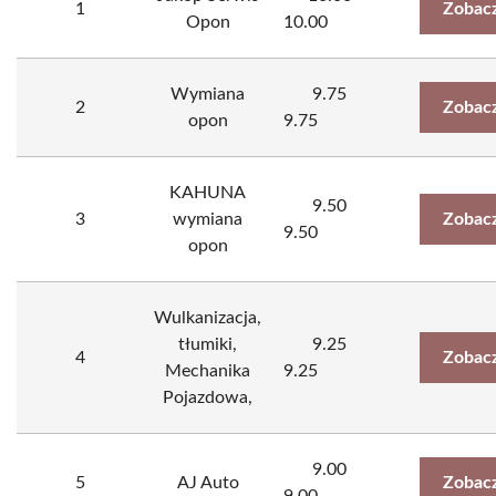
1
Zobacz
Opon
10.00
Wymiana
9.75
2
Zobacz
opon
9.75
KAHUNA
9.50
3
wymiana
Zobacz
9.50
opon
Wulkanizacja,
tłumiki,
9.25
4
Zobacz
Mechanika
9.25
Pojazdowa,
9.00
5
AJ Auto
Zobacz