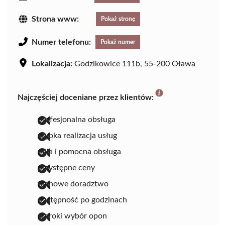
Strona www:
Pokaż stronę
Numer telefonu:
Pokaż numer
Lokalizacja:
Godzikowice 111b, 55-200 Oława
Najczęściej doceniane przez klientów:
profesjonalna obsługa
szybka realizacja usług
miła i pomocna obsługa
przystępne ceny
fachowe doradztwo
dostępność po godzinach
szeroki wybór opon