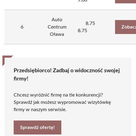
9.00
Auto
8.75
6
Centrum
Zobacz
8.75
Oława
Przedsiębiorco! Zadbaj o widoczność swojej
firmy!
Chcesz wyróżnić firmę na tle konkurencji?
Sprawdź jak możesz wypromować wizytówkę
firmy w naszym serwisie.
Sprawdź ofertę!