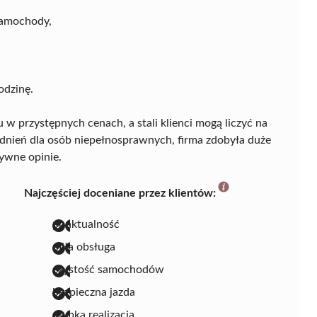
samochody,
,
odzinę.
 przystępnych cenach, a stali klienci mogą liczyć na
dnień dla osób niepełnosprawnych, firma zdobyła duże
ywne opinie.
Najczęściej doceniane przez klientów:
punktualność
miła obsługa
czystość samochodów
bezpieczna jazda
szybka realizacja