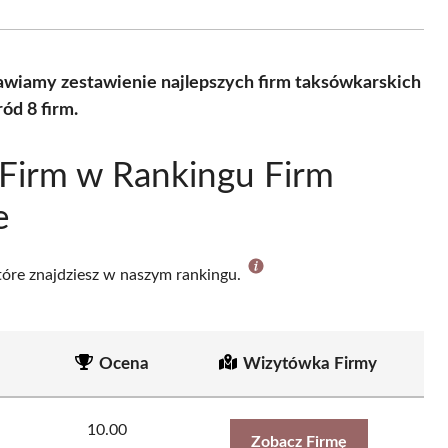
Facebook
X
Pinterest
WhatsApp
LinkedIn
Email
(Twitter)
awiamy zestawienie najlepszych firm taksówkarskich
ód 8 firm.
Firm w Rankingu Firm
e
które znajdziesz w naszym rankingu.
Ocena
Wizytówka Firmy
10.00
a
Zobacz Firmę