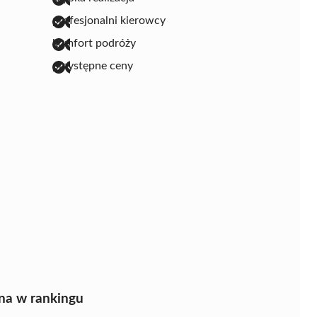
profesjonalni kierowcy
komfort podróży
przystępne ceny
na w rankingu