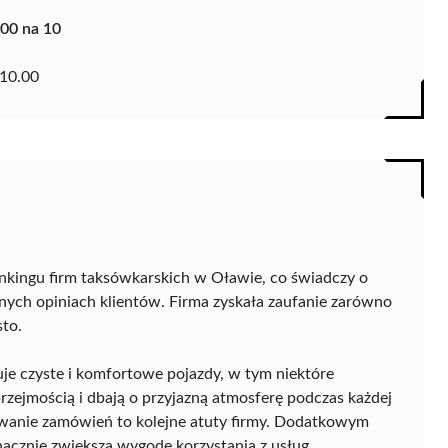
.00 na 10
10.00
ankingu firm taksówkarskich w Oławie, co świadczy o
ych opiniach klientów. Firma zyskała zaufanie zarówno
sto.
uje czyste i komfortowe pojazdy, w tym niektóre
rzejmością i dbają o przyjazną atmosferę podczas każdej
zowanie zamówień to kolejne atuty firmy. Dodatkowym
nacznie zwiększa wygodę korzystania z usług.