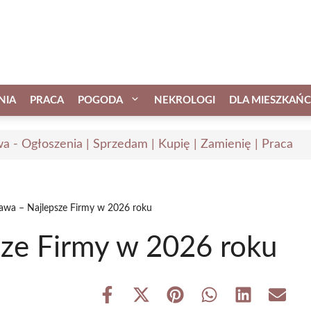
NIA
PRACA
POGODA
NEKROLOGI
DLA MIESZKAŃ
a - Ogłoszenia | Sprzedam | Kupię | Zamienię | Praca
ława – Najlepsze Firmy w 2026 roku
sze Firmy w 2026 roku
Share
Share
Share
Share
Share
Share
on
on
on
on
on
on