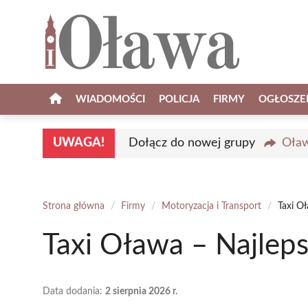
Przejdź
do
treści
WIADOMOŚCI
POLICJA
FIRMY
OGŁOSZE
UWAGA!
Dołącz do nowej grupy
Oław
Strona główna
/
Firmy
/
Motoryzacja i Transport
/
Taxi O
Taxi Oława – Najlep
Data dodania:
2 sierpnia 2026 r.