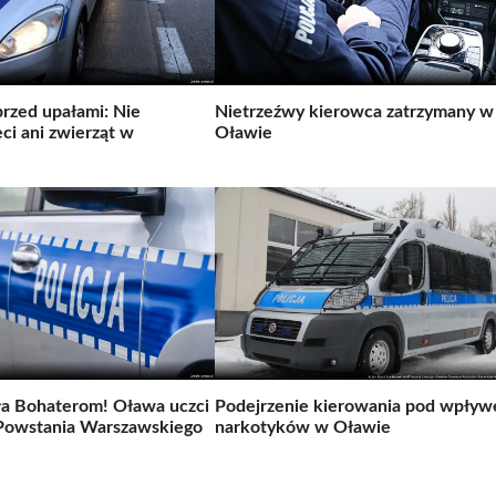
przed upałami: Nie
Nietrzeźwy kierowca zatrzymany w
eci ani zwierząt w
Oławie
!
ła Bohaterom! Oława uczci
Podejrzenie kierowania pod wpły
 Powstania Warszawskiego
narkotyków w Oławie