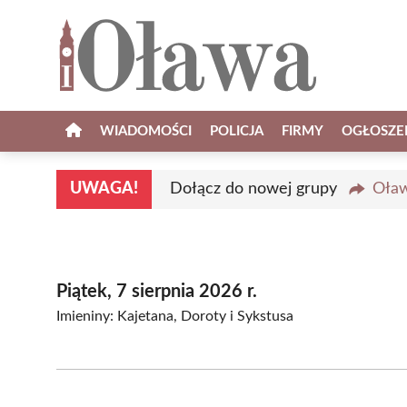
Przejdź
do
treści
WIADOMOŚCI
POLICJA
FIRMY
OGŁOSZE
UWAGA!
Dołącz do nowej grupy
Oław
Piątek, 7 sierpnia 2026 r.
Imieniny: Kajetana, Doroty i Sykstusa