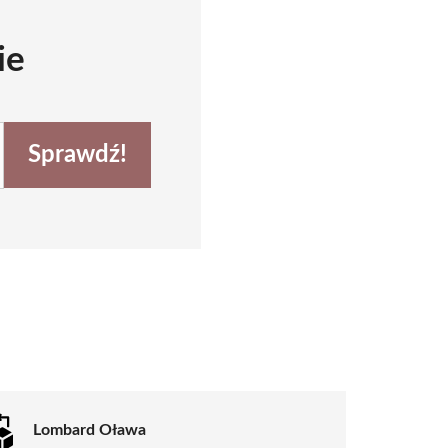
ie
Sprawdź!
Lombard Oława