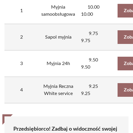
Myjnia
10.00
1
Zob
samoobsługowa
10.00
9.75
2
Sapol myjnia
Zob
9.75
9.50
3
Myjnia 24h
Zob
9.50
Myjnia Reczna
9.25
4
Zob
White service
9.25
Przedsiębiorco! Zadbaj o widoczność swojej