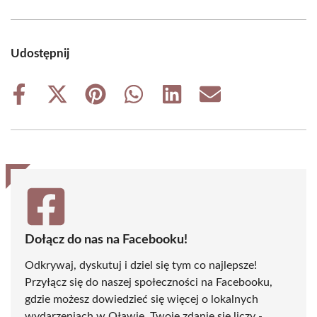
Udostępnij
Share
Share
Share
Share
Share
Share
on
on
on
on
on
on
Facebook
X
Pinterest
WhatsApp
LinkedIn
Email
(Twitter)
Dołącz do nas na Facebooku!
Odkrywaj, dyskutuj i dziel się tym co najlepsze!
Przyłącz się do naszej społeczności na Facebooku,
gdzie możesz dowiedzieć się więcej o lokalnych
wydarzeniach w Oławie. Twoje zdanie się liczy -