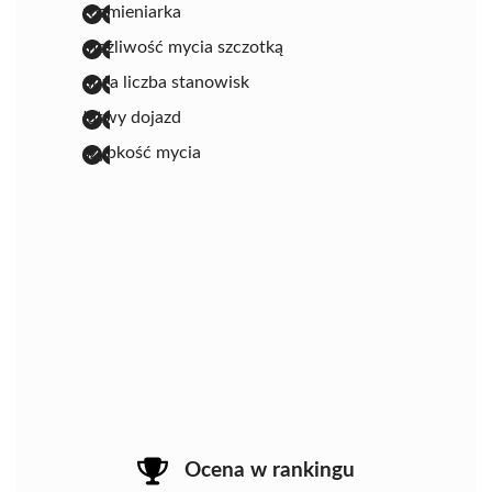
rozmieniarka
możliwość mycia szczotką
duża liczba stanowisk
łatwy dojazd
szybkość mycia
Ocena w rankingu