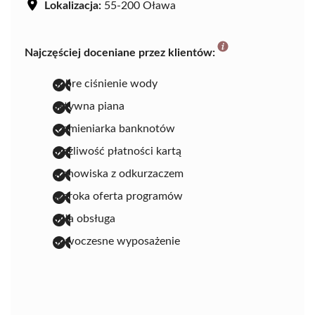
Lokalizacja:
55-200 Oława
Najczęściej doceniane przez klientów:
dobre ciśnienie wody
aktywna piana
rozmieniarka banknotów
możliwość płatności kartą
stanowiska z odkurzaczem
szeroka oferta programów
miła obsługa
nowoczesne wyposażenie