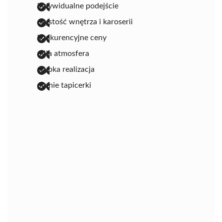
indywidualne podejście
czystość wnętrza i karoserii
konkurencyjne ceny
miła atmosfera
szybka realizacja
pranie tapicerki