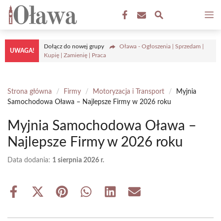
Przejdź
M
do
treści
Dołącz do nowej grupy
Oława - Ogłoszenia | Sprzedam |
UWAGA!
Kupię | Zamienię | Praca
Strona główna
/
Firmy
/
Motoryzacja i Transport
/
Myjnia
Samochodowa Oława – Najlepsze Firmy w 2026 roku
Myjnia Samochodowa Oława –
Najlepsze Firmy w 2026 roku
Data dodania:
1 sierpnia 2026 r.
Share
Share
Share
Share
Share
Share
on
on
on
on
on
on
Facebook
X
Pinterest
WhatsApp
LinkedIn
Email
(Twitter)