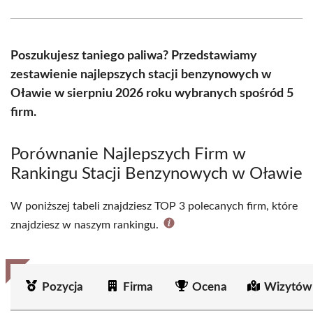
Facebook
X
Pinterest
WhatsApp
LinkedIn
Email
(Twitter)
Poszukujesz taniego paliwa? Przedstawiamy
zestawienie najlepszych stacji benzynowych w
Oławie w sierpniu 2026 roku wybranych spośród 5
firm.
Porównanie Najlepszych Firm w
Rankingu Stacji Benzynowych w Oławie
W poniższej tabeli znajdziesz TOP 3 polecanych firm, które
znajdziesz w naszym rankingu.
Pozycja
Firma
Ocena
Wizytów