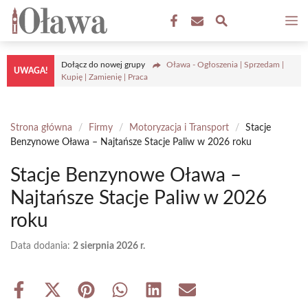
Przejdź
M
do
treści
Dołącz do nowej grupy
Oława - Ogłoszenia | Sprzedam |
UWAGA!
Kupię | Zamienię | Praca
Strona główna
/
Firmy
/
Motoryzacja i Transport
/
Stacje
Benzynowe Oława – Najtańsze Stacje Paliw w 2026 roku
Stacje Benzynowe Oława –
Najtańsze Stacje Paliw w 2026
roku
Data dodania:
2 sierpnia 2026 r.
Share
Share
Share
Share
Share
Share
on
on
on
on
on
on