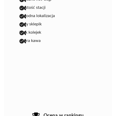
czystość stacji
dogodna lokalizacja
mały sklepik
brak kolejek
dobra kawa
Ocena w rankingu