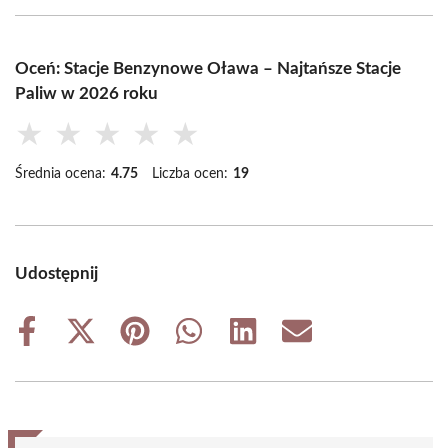
Oceń: Stacje Benzynowe Oława – Najtańsze Stacje
Paliw w 2026 roku
★
★
★
★
★
Średnia ocena:
4.75
Liczba ocen:
19
Udostępnij
Share
Share
Share
Share
Share
Share
on
on
on
on
on
on
Facebook
X
Pinterest
WhatsApp
LinkedIn
Email
(Twitter)