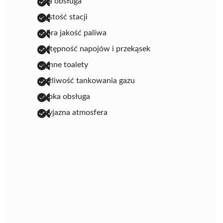
miła obsługa
czystość stacji
dobra jakość paliwa
dostępność napojów i przekąsek
czynne toalety
możliwość tankowania gazu
szybka obsługa
przyjazna atmosfera