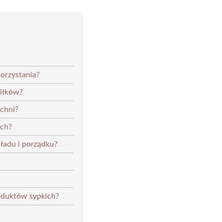
orzystania?
siłków?
chni?
ych?
 ładu i porządku?
oduktów sypkich?