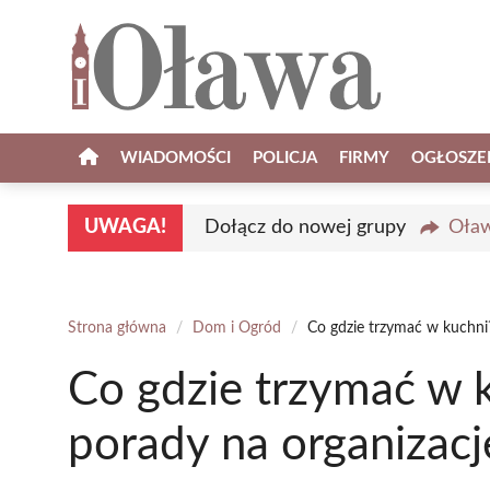
Przejdź
do
treści
WIADOMOŚCI
POLICJA
FIRMY
OGŁOSZE
UWAGA!
Dołącz do nowej grupy
Oław
Strona główna
/
Dom i Ogród
/
Co gdzie trzymać w kuchni?
Co gdzie trzymać w 
porady na organizacj