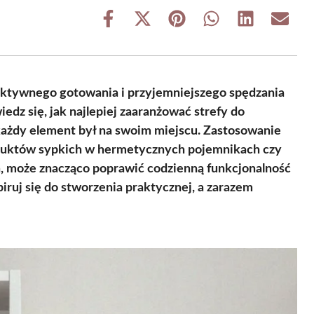
Share
Share
Share
Share
Share
Share
on
on
on
on
on
on
Facebook
X
Pinterest
WhatsApp
LinkedIn
Email
(Twitter)
fektywnego gotowania i przyjemniejszego spędzania
edz się, jak najlepiej zaaranżować strefy do
ażdy element był na swoim miejscu. Zastosowanie
oduktów sypkich w hermetycznych pojemnikach czy
, może znacząco poprawić codzienną funkcjonalność
iruj się do stworzenia praktycznej, a zarazem