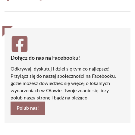
on
on
on
on
on
on
Facebook
X
Pinterest
WhatsApp
LinkedIn
Email
(Twitter)
Dołącz do nas na Facebooku!
Odkrywaj, dyskutuj i dziel się tym co najlepsze!
Przyłącz się do naszej społeczności na Facebooku,
gdzie możesz dowiedzieć się więcej o lokalnych
wydarzeniach w Oławie. Twoje zdanie się liczy -
polub naszą stronę i bądź na bieżąco!
Polub nas!