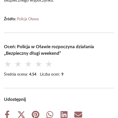
bezpiecznego wypoczynku.
Źródło:
Policja Oława
Oceń: Policja w Oławie rozpoczyna działania
„Bezpieczny długi weekend”
★
★
★
★
★
Średnia ocena:
4.54
Liczba ocen:
9
Udostępnij
Share
Share
Share
Share
Share
Share