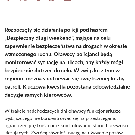
on
on
on
on
on
on
Facebook
X
Pinterest
WhatsApp
LinkedIn
Email
(Twitter)
Rozpoczęły się działania policji pod hasłem
„Bezpieczny długi weekend”, mające na celu
zapewnienie bezpieczeństwa na drogach w okresie
wzmożonego ruchu. Oławscy policjanci będą
monitorować sytuację na ulicach, aby każdy mógł
bezpiecznie dotrzeć do celu. W związku z tym w
regionie można spodziewać się zwiększonej liczby
patroli. Kluczową kwestią pozostaną odpowiedzialne
decyzje samych kierowców.
W trakcie nadchodzących dni oławscy funkcjonariusze
będą szczególnie koncentrować się na przestrzeganiu
ograniczeń prędkości oraz kontrolowaniu stanu trzeźwości
kierujących. Zwrócą również uwagę na używanie pasów