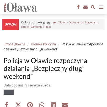
Przejdź
M
do
treści
Dołącz do nowej grupy
Oława - Ogłoszenia | Sprzedam |
UWAGA!
Kupię | Zamienię | Praca
Strona główna
/
Kronika Policyjna
/
Policja w Oławie rozpoczyna
działania „Bezpieczny długi weekend”
Policja w Oławie rozpoczyna
działania „Bezpieczny długi
weekend”
Data dodania:
3 czerwca 2026 r.
Share
Share
Share
Share
Share
Share