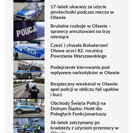
17-latek ukarany za użycie
pirotechniki podczas meczu w
Oławie
Brutalne rozboje w Oławie –
sprawcy aresztowani na trzy
miesiące
Cześć i chwała Bohaterom!
Oława uczci 82. rocznicę
Powstania Warszawskiego
Podejrzenie kierowania pod
wpływem narkotyków w Oławie
Bezpieczny weekend w Oławie:
apel policji w obliczu fali upałów
i burz
Obchody Święta Policji na
Dolnym Śląsku: Hołd dla
Poległych Funkcjonariuszy
26-latek zatrzymany po
kradzieży z użyciem przemocy w