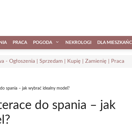
NIA
PRACA
POGODA
NEKROLOGI
DLA MIESZKAŃ
a - Ogłoszenia | Sprzedam | Kupię | Zamienię | Praca
do spania – jak wybrać idealny model?
erace do spania – jak
l?