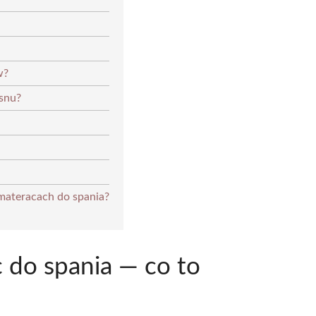
w?
snu?
materacach do spania?
 do spania — co to