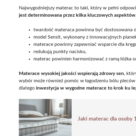
Najwygodniejszy materac to taki, który w pełni odp
jest determinowana przez kilka kluczowych aspektów
twardość materaca powinna być dostosowana do
model Sensit, wykonany z innowacyjnych piane
materace powinny zapewniać wsparcie dla kręgo
redukują punkty nacisku,
materac powinien harmonizować z ramą łóżka or
Materace wysokiej jakości wspierają zdrowy sen
, któ
wybór może również pomóc w łagodzeniu bólu pleców i p
dlatego
inwestycja w wygodne materace to krok ku l
Jaki materac dla osoby