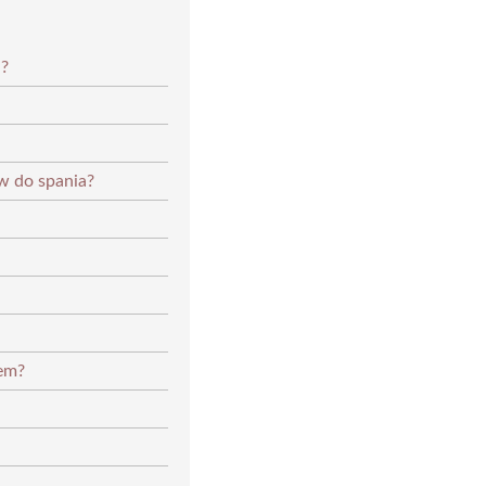
a?
w do spania?
em?