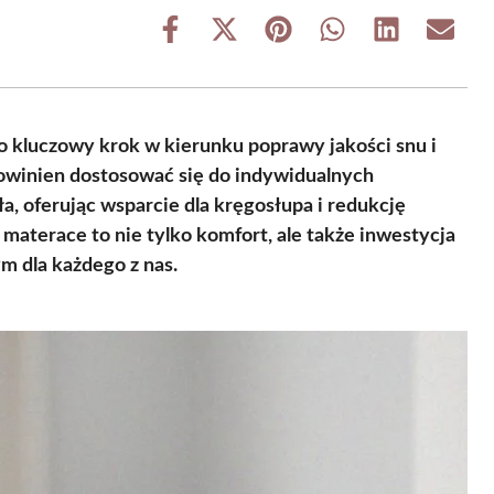
Share
Share
Share
Share
Share
Share
on
on
on
on
on
on
Facebook
X
Pinterest
WhatsApp
LinkedIn
Email
(Twitter)
 kluczowy krok w kierunku poprawy jakości snu i
winien dostosować się do indywidualnych
a, oferując wsparcie dla kręgosłupa i redukcję
materace to nie tylko komfort, ale także inwestycja
m dla każdego z nas.