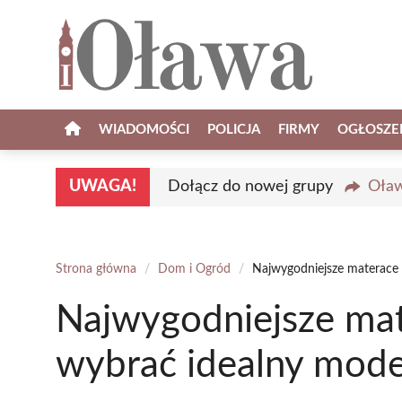
Przejdź
do
treści
WIADOMOŚCI
POLICJA
FIRMY
OGŁOSZE
UWAGA!
Dołącz do nowej grupy
Oław
Strona główna
/
Dom i Ogród
/
Najwygodniejsze materace 
Najwygodniejsze mat
wybrać idealny mode