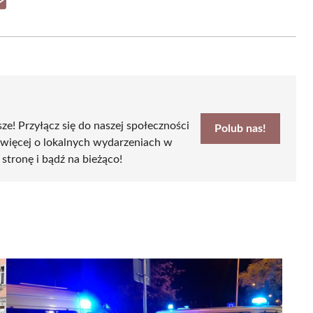
Share
on
Email
sze! Przyłącz się do naszej społeczności
Polub nas!
 więcej o lokalnych wydarzeniach w
 stronę i bądź na bieżąco!