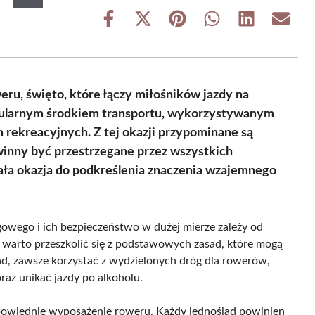
Share
Share
Share
Share
Share
Share
on
on
on
on
on
on
Facebook
X
Pinterest
WhatsApp
LinkedIn
Email
(Twitter)
ru, święto, które łączy miłośników jazdy na
popularnym środkiem transportu, wykorzystywanym
 rekreacyjnych. Z tej okazji przypominane są
winny być przestrzegane przez wszystkich
ła okazja do podkreślenia znaczenia wzajemnego
owego i ich bezpieczeństwo w dużej mierze zależy od
 warto przeszkolić się z podstawowych zasad, które mogą
d, zawsze korzystać z wydzielonych dróg dla rowerów,
raz unikać jazdy po alkoholu.
owiednie wyposażenie roweru. Każdy jednoślad powinien