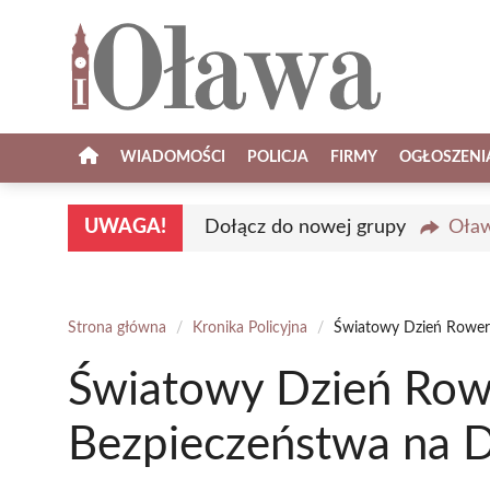
Przejdź
do
treści
WIADOMOŚCI
POLICJA
FIRMY
OGŁOSZENI
UWAGA!
Dołącz do nowej grupy
Oław
Strona główna
/
Kronika Policyjna
/
Światowy Dzień Rower
Światowy Dzień Row
Bezpieczeństwa na 