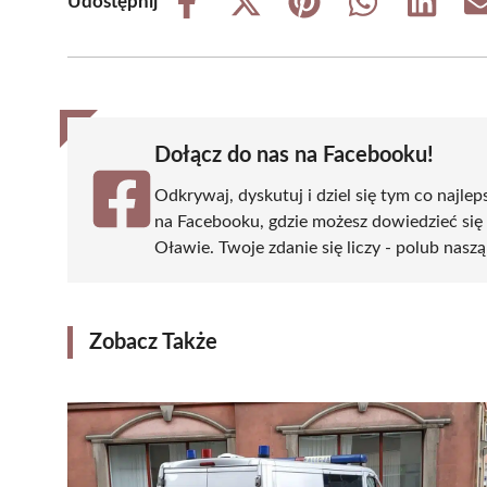
Udostępnij
Share
Share
Share
Share
Share
on
on
on
on
on
Facebook
X
Pinterest
WhatsApp
LinkedIn
(Twitter)
Dołącz do nas na Facebooku!
Odkrywaj, dyskutuj i dziel się tym co najlep
na Facebooku, gdzie możesz dowiedzieć się
Oławie. Twoje zdanie się liczy - polub naszą
Zobacz Także