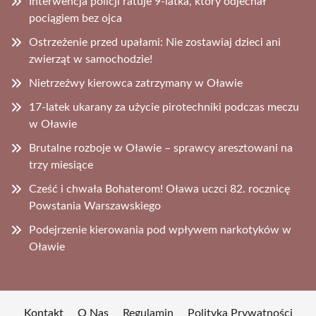
Interwencja policji ratuje 9-latka, który odjechał
pociągiem bez ojca
Ostrzeżenie przed upałami: Nie zostawiaj dzieci ani
zwierząt w samochodzie!
Nietrzeźwy kierowca zatrzymany w Oławie
17-latek ukarany za użycie pirotechniki podczas meczu
w Oławie
Brutalne rozboje w Oławie – sprawcy aresztowani na
trzy miesiące
Cześć i chwała Bohaterom! Oława uczci 82. rocznicę
Powstania Warszawskiego
Podejrzenie kierowania pod wpływem narkotyków w
Oławie
Kontakt
O Nas
Regulamin
Polityka Prywatności