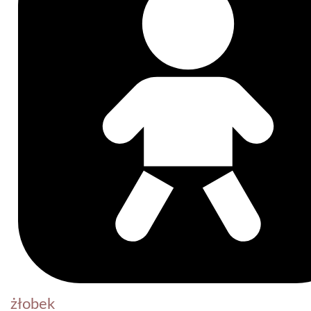
żłobek