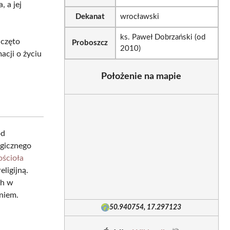
, a jej
Dekanat
wrocławski
ks. Paweł Dobrzański (od
aczęto
Proboszcz
2010)
acji o życiu
Położenie na mapie
od
agicznego
ościoła
ligijną.
ch w
niem.
50.940754, 17.297123