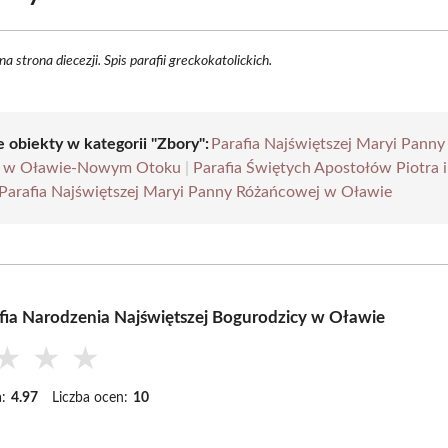
lna strona diecezji. Spis parafii greckokatolickich.
e obiekty w kategorii "Zbory":
Parafia Najświętszej Maryi Panny
j w Oławie-Nowym Otoku
|
Parafia Świętych Apostołów Piotra 
Parafia Najświętszej Maryi Panny Różańcowej w Oławie
fia Narodzenia Najświętszej Bogurodzicy w Oławie
★
★
★
:
4.97
Liczba ocen:
10