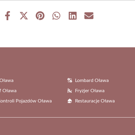
Share
Share
Share
Share
Share
Share
on
on
on
on
on
on
Facebook
X
Pinterest
WhatsApp
LinkedIn
Email
(Twitter)
 Oława
Lombard Oława
f Oława
Fryzjer Oława
Kontroli Pojazdów Oława
Restauracje Oława