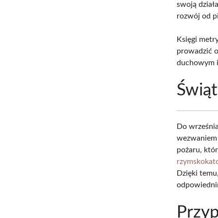
swoją działa
rozwój od p
Księgi metr
prowadzić o
duchowym i 
Świąt
Do września
wezwaniem ś
pożaru, któr
rzymskokato
Dzięki temu
odpowiednim
Przyp