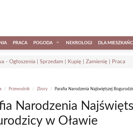
NIA
PRACA
POGODA
NEKROLOGI
DLA MIESZKAŃ
a - Ogłoszenia | Sprzedam | Kupię | Zamienię | Praca
a
/
Przewodnik
/
Zbory
/
Parafia Narodzenia Najświętszej Bogurodz
fia Narodzenia Najświęts
rodzicy w Oławie