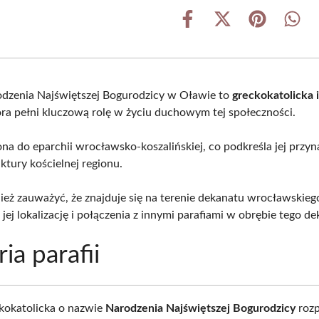
Share
Share
Share
Shar
on
on
on
on
Facebook
X
Pinterest
What
(Twitter)
odzenia Najświętszej Bogurodzicy w Oławie to
greckokatolicka 
óra pełni kluczową rolę w życiu duchowym tej społeczności.
ona do eparchii wrocławsko-koszalińskiej, co podkreśla jej przy
uktury kościelnej regionu.
eż zauważyć, że znajduje się na terenie dekanatu wrocławskieg
jej lokalizację i połączenia z innymi parafiami w obrębie tego de
ia parafii
ckokatolicka o nazwie
Narodzenia Najświętszej Bogurodzicy
rozp