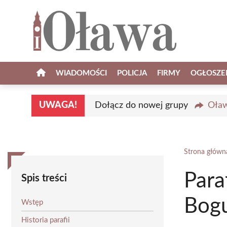
Przejdź
do
treści
WIADOMOŚCI
POLICJA
FIRMY
OGŁOSZE
UWAGA!
Dołącz do nowej grupy
Oław
Strona główn
Para
Spis treści
Bogu
Wstęp
Historia parafii