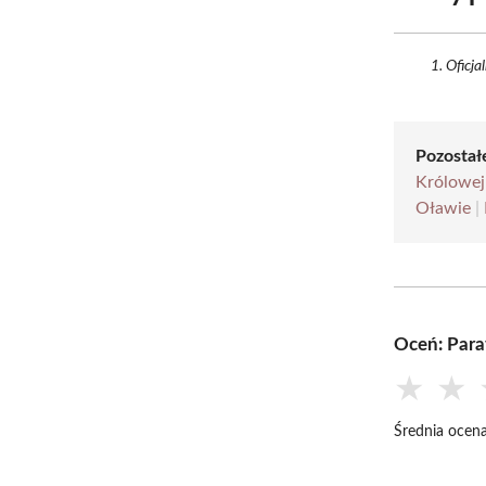
Oficja
Pozostał
Królowe
Oławie
|
Oceń: Para
★
★
Średnia ocena