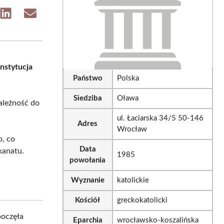
e
Share
Share
on
on
sApp
LinkedIn
Email
instytucja
Państwo
Polska
Siedziba
Oława
należność do
ul. Łaciarska 34/5 50-146
Adres
Wrocław
o, co
Data
kanatu.
1985
powołania
Wyznanie
katolickie
Kościół
greckokatolicki
oczęła
Eparchia
wrocławsko-koszalińska