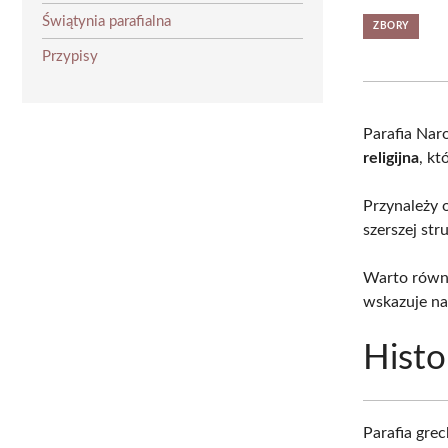
Świątynia parafialna
ZBORY
Przypisy
Parafia Nar
religijna
, kt
Przynależy 
szerszej str
Warto równi
wskazuje na 
Histor
Parafia gre