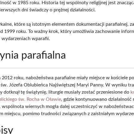
lność w 1985 roku. Historia tej wspólnoty religijnej jest znacząca
ierwszych dni świadczy o prężnej działalności.
ykalne, które są istotnym elementem dokumentacji parafialnej, z
d 1999 roku. To ważny krok, który umożliwia zachowanie inform
wydarzeniach wparafii.
ynia parafialna
 2012 roku, nabożeństwa parafialne miały miejsce w kościele p
w. Józefa Oblubieńca Najświętszej Maryi Panny. W wyniku tr
y dotknął tę świątynię, liturgie musiały zostać przeniesione do
k
lickiego św. Rocha w Oławie
, gdzie kontynuowano działalność re
, wspólnota wiernych mogła dalej uczestniczyć w nabożeństwa
 miejscu, pomimo trudności związanych z zaistniałym wydarze
isy