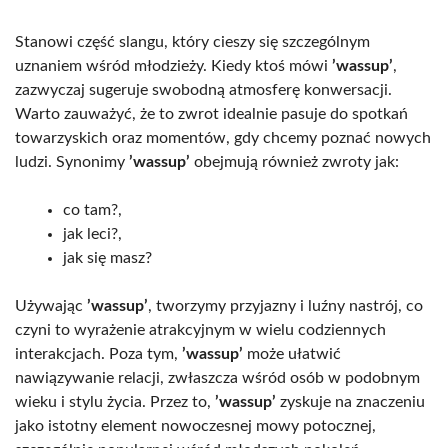
Stanowi część slangu, który cieszy się szczególnym
uznaniem wśród młodzieży. Kiedy ktoś mówi
’wassup’
,
zazwyczaj sugeruje swobodną atmosferę konwersacji.
Warto zauważyć, że to zwrot idealnie pasuje do spotkań
towarzyskich oraz momentów, gdy chcemy poznać nowych
ludzi. Synonimy
’wassup’
obejmują również zwroty jak:
co tam?,
jak leci?,
jak się masz?
Używając
’wassup’
, tworzymy przyjazny i luźny nastrój, co
czyni to wyrażenie atrakcyjnym w wielu codziennych
interakcjach. Poza tym,
’wassup’
może ułatwić
nawiązywanie relacji, zwłaszcza wśród osób w podobnym
wieku i stylu życia. Przez to,
’wassup’
zyskuje na znaczeniu
jako istotny element nowoczesnej mowy potocznej,