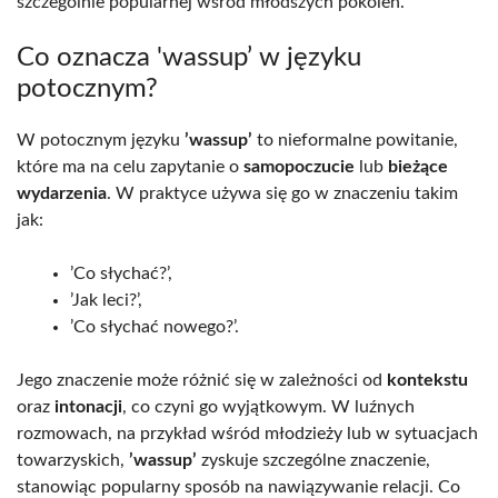
szczególnie popularnej wśród młodszych pokoleń.
Co oznacza 'wassup’ w języku
potocznym?
W potocznym języku
’wassup’
to nieformalne powitanie,
które ma na celu zapytanie o
samopoczucie
lub
bieżące
wydarzenia
. W praktyce używa się go w znaczeniu takim
jak:
’Co słychać?’,
’Jak leci?’,
’Co słychać nowego?’.
Jego znaczenie może różnić się w zależności od
kontekstu
oraz
intonacji
, co czyni go wyjątkowym. W luźnych
rozmowach, na przykład wśród młodzieży lub w sytuacjach
towarzyskich,
’wassup’
zyskuje szczególne znaczenie,
stanowiąc popularny sposób na nawiązywanie relacji. Co