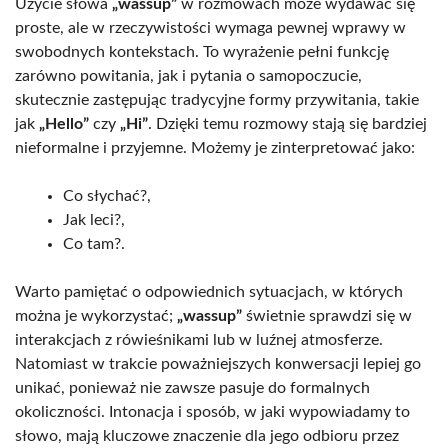
Użycie słowa
„wassup”
w rozmowach może wydawać się
proste, ale w rzeczywistości wymaga pewnej wprawy w
swobodnych kontekstach. To wyrażenie pełni funkcję
zarówno powitania, jak i pytania o samopoczucie,
skutecznie zastępując tradycyjne formy przywitania, takie
jak
„Hello”
czy
„Hi”
. Dzięki temu rozmowy stają się bardziej
nieformalne i przyjemne. Możemy je zinterpretować jako:
Co słychać?,
Jak leci?,
Co tam?.
Warto pamiętać o odpowiednich sytuacjach, w których
można je wykorzystać;
„wassup”
świetnie sprawdzi się w
interakcjach z rówieśnikami lub w luźnej atmosferze.
Natomiast w trakcie poważniejszych konwersacji lepiej go
unikać, ponieważ nie zawsze pasuje do formalnych
okoliczności. Intonacja i sposób, w jaki wypowiadamy to
słowo, mają kluczowe znaczenie dla jego odbioru przez