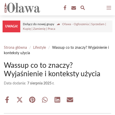
Przejdź
M
do
treści
Dołącz do nowej grupy
Oława - Ogłoszenia | Sprzedam |
UWAGA!
Kupię | Zamienię | Praca
Strona główna
/
Lifestyle
/
Wassup co to znaczy? Wyjaśnienie i
konteksty użycia
Wassup co to znaczy?
Wyjaśnienie i konteksty użycia
Data dodania:
7 sierpnia 2025 r.
Share
Share
Share
Share
Share
Share
on
on
on
on
on
on
Facebook
X
Pinterest
WhatsApp
LinkedIn
Email
(Twitter)