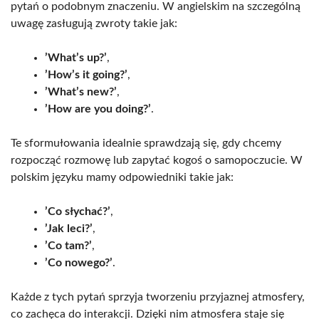
pytań o podobnym znaczeniu. W angielskim na szczególną
uwagę zasługują zwroty takie jak:
’What’s up?’
,
’How’s it going?’
,
’What’s new?’
,
’How are you doing?’
.
Te sformułowania idealnie sprawdzają się, gdy chcemy
rozpocząć rozmowę lub zapytać kogoś o samopoczucie. W
polskim języku mamy odpowiedniki takie jak:
’Co słychać?’
,
’Jak leci?’
,
’Co tam?’
,
’Co nowego?’
.
Każde z tych pytań sprzyja tworzeniu przyjaznej atmosfery,
co zachęca do interakcji. Dzięki nim atmosfera staje się