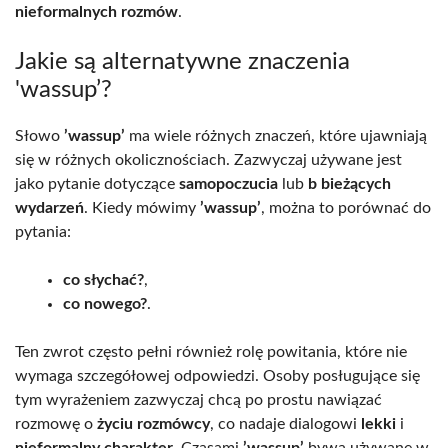
nieformalnych rozmów
.
Jakie są alternatywne znaczenia
'wassup’?
Słowo
’wassup’
ma wiele różnych znaczeń, które ujawniają
się w różnych okolicznościach. Zazwyczaj używane jest
jako pytanie dotyczące
samopoczucia
lub
b bieżących
wydarzeń
. Kiedy mówimy
’wassup’
, można to porównać do
pytania:
co słychać?
,
co nowego?
.
Ten zwrot często pełni również rolę powitania, które nie
wymaga szczegółowej odpowiedzi. Osoby posługujące się
tym wyrażeniem zazwyczaj chcą po prostu nawiązać
rozmowę o
życiu rozmówcy
, co nadaje dialogowi
lekki
i
nieformalny charakter
. Czasami
’wassup’
bywa używane w