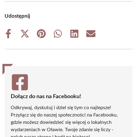
Udostępnij
Share
Share
Share
Share
Share
Share
on
on
on
on
on
on
Facebook
X
Pinterest
WhatsApp
LinkedIn
Email
(Twitter)
Dołącz do nas na Facebooku!
Odkrywaj, dyskutuj i dziel się tym co najlepsze!
Przyłącz się do naszej społeczności na Facebooku,
gdzie możesz dowiedzieć się więcej o lokalnych
wydarzeniach w Oławie. Twoje zdanie się liczy -
polub naszą stronę i bądź na bieżąco!