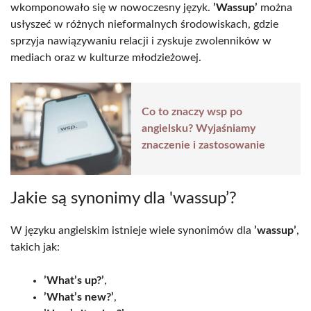
wkomponowało się w nowoczesny język.
’Wassup’
można
usłyszeć w różnych nieformalnych środowiskach, gdzie
sprzyja nawiązywaniu relacji i zyskuje zwolenników w
mediach oraz w kulturze młodzieżowej.
Co to znaczy wsp po
angielsku? Wyjaśniamy
znaczenie i zastosowanie
Jakie są synonimy dla 'wassup’?
W języku angielskim istnieje wiele synonimów dla
’wassup’
,
takich jak:
’What’s up?’
,
’What’s new?’
,