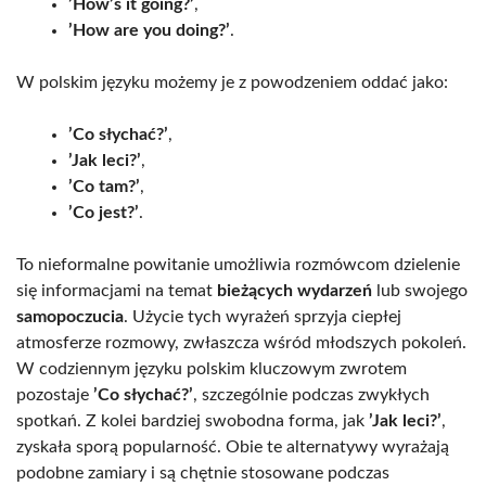
’How’s it going?’
,
’How are you doing?’
.
W polskim języku możemy je z powodzeniem oddać jako:
’Co słychać?’
,
’Jak leci?’
,
’Co tam?’
,
’Co jest?’
.
To nieformalne powitanie umożliwia rozmówcom dzielenie
się informacjami na temat
bieżących wydarzeń
lub swojego
samopoczucia
. Użycie tych wyrażeń sprzyja ciepłej
atmosferze rozmowy, zwłaszcza wśród młodszych pokoleń.
W codziennym języku polskim kluczowym zwrotem
pozostaje
’Co słychać?’
, szczególnie podczas zwykłych
spotkań. Z kolei bardziej swobodna forma, jak
’Jak leci?’
,
zyskała sporą popularność. Obie te alternatywy wyrażają
podobne zamiary i są chętnie stosowane podczas