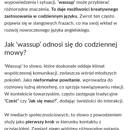
wypowiedzenia i sytuacji,
’wassup’
może przybierać
różnorodne znaczenia.
To daje możliwości kreatywnego
zastosowania w codziennym języku
. Zwrot ten często
pojawia się w slangowych frazach, co ma swój wkład w
rozwój nowoczesnego języka angielskiego.
Jak 'wassup’ odnosi się do codziennej
mowy?
’Wassup’ to słowo, które doskonale oddaje klimat
współczesnej komunikacji, zwłaszcza wśród młodszych
pokoleń. Jako
nieformalne powitanie
, wprowadza do
rozmowy luźną atmosferę, co sprzyja nawiązywaniu relacji.
W kontekście towarzyskim, często zastępuje tradycyjne
’Cześć’
czy
’Jak się masz?’
, dodając świeżości do interakcji.
W mediach społecznościowych, to słowo z powodzeniem
służy jako
pierwszy krok
w kierunku kontaktu z
przyjaciółmi. Zamiast niego widzimy różnorodne pytania,