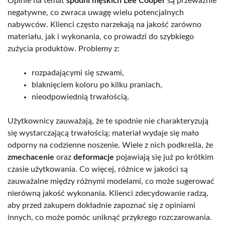
Opinie na temat
spodni męskich Lee Cooper
są przeważnie
negatywne, co zwraca uwagę wielu potencjalnych
nabywców. Klienci często narzekają na jakość zarówno
materiału, jak i wykonania, co prowadzi do szybkiego
zużycia produktów. Problemy z:
rozpadającymi się szwami,
blaknięciem koloru po kilku praniach,
nieodpowiednią trwałością.
Użytkownicy zauważają, że te spodnie nie charakteryzują
się wystarczającą trwałością; materiał wydaje się mało
odporny na codzienne noszenie. Wiele z nich podkreśla, że
zmechacenie
oraz
deformacje
pojawiają się już po krótkim
czasie użytkowania. Co więcej, różnice w jakości są
zauważalne między różnymi modelami, co może sugerować
nierówną jakość wykonania. Klienci zdecydowanie radzą,
aby przed zakupem dokładnie zapoznać się z opiniami
innych, co może pomóc uniknąć przykrego rozczarowania.