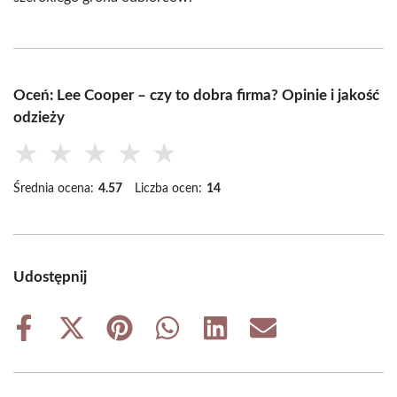
Oceń: Lee Cooper – czy to dobra firma? Opinie i jakość
odzieży
★
★
★
★
★
Średnia ocena:
4.57
Liczba ocen:
14
Udostępnij
Share
Share
Share
Share
Share
Share
on
on
on
on
on
on
Facebook
X
Pinterest
WhatsApp
LinkedIn
Email
(Twitter)