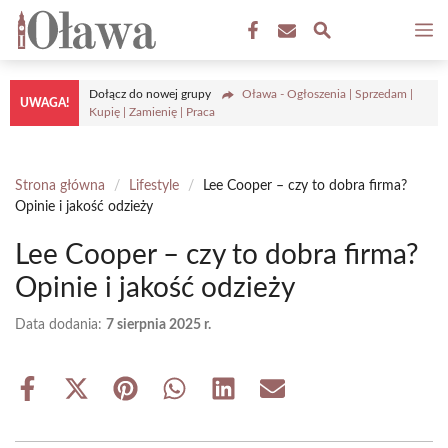
Przejdź
M
do
treści
Dołącz do nowej grupy
Oława - Ogłoszenia | Sprzedam |
UWAGA!
Kupię | Zamienię | Praca
Strona główna
/
Lifestyle
/
Lee Cooper – czy to dobra firma?
Opinie i jakość odzieży
Lee Cooper – czy to dobra firma?
Opinie i jakość odzieży
Data dodania:
7 sierpnia 2025 r.
Share
Share
Share
Share
Share
Share
on
on
on
on
on
on
Facebook
X
Pinterest
WhatsApp
LinkedIn
Email
(Twitter)