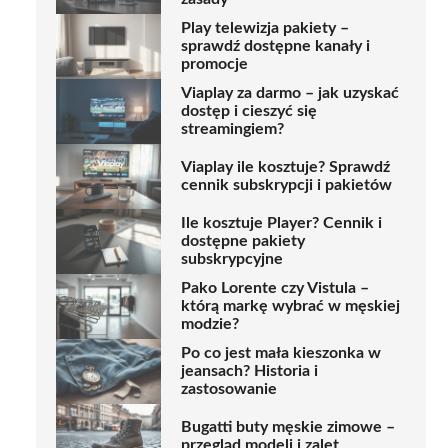
Play telewizja pakiety –
sprawdź dostępne kanały i
promocje
Viaplay za darmo – jak uzyskać
dostęp i cieszyć się
streamingiem?
Viaplay ile kosztuje? Sprawdź
cennik subskrypcji i pakietów
Ile kosztuje Player? Cennik i
dostępne pakiety
subskrypcyjne
Pako Lorente czy Vistula –
którą markę wybrać w męskiej
modzie?
Po co jest mała kieszonka w
jeansach? Historia i
zastosowanie
Bugatti buty męskie zimowe –
przegląd modeli i zalet