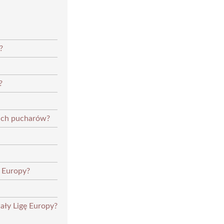
?
?
kich pucharów?
i Europy?
ały Ligę Europy?