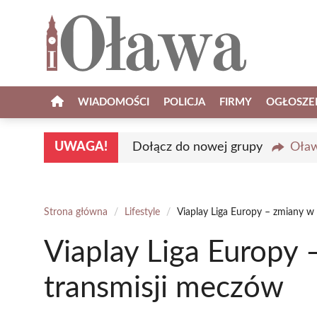
Przejdź
do
treści
WIADOMOŚCI
POLICJA
FIRMY
OGŁOSZE
UWAGA!
Dołącz do nowej grupy
Oław
Strona główna
/
Lifestyle
/
Viaplay Liga Europy – zmiany w
Viaplay Liga Europy
transmisji meczów