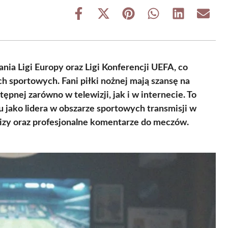
Share
Share
Share
Share
Share
Share
on
on
on
on
on
on
Facebook
X
Pinterest
WhatsApp
LinkedIn
Email
(Twitter)
nia Ligi Europy oraz Ligi Konferencji UEFA, co
h sportowych. Fani piłki nożnej mają szansę na
ępnej zarówno w telewizji, jak i w internecie. To
u jako lidera w obszarze sportowych transmisji w
alizy oraz profesjonalne komentarze do meczów.