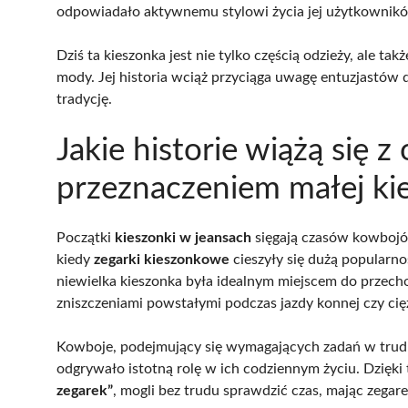
odpowiadało aktywnemu stylowi życia jej użytkownik
Dziś ta kieszonka jest nie tylko częścią odzieży, ale t
mody. Jej historia wciąż przyciąga uwagę entuzjastów d
tradycję.
Jakie historie wiążą się 
przeznaczeniem małej ki
Początki
kieszonki w jeansach
sięgają czasów kowbojów
kiedy
zegarki kieszonkowe
cieszyły się dużą popularno
niewielka kieszonka była idealnym miejscem do przech
zniszczeniami powstałymi podczas jazdy konnej czy cięż
Kowboje, podejmujący się wymagających zadań w trudny
odgrywało istotną rolę w ich codziennym życiu. Dzięki t
zegarek”
, mogli bez trudu sprawdzić czas, mając zegare