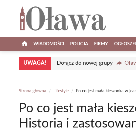
Przejdź
do
treści
WIADOMOŚCI
POLICJA
FIRMY
OGŁOSZE
UWAGA!
Dołącz do nowej grupy
Oław
Strona główna
/
Lifestyle
/
Po co jest mała kieszonka w jea
Po co jest mała kies
Historia i zastosowa