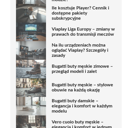
Ile kosztuje Player? Cennik i
dostępne pakiety
subskrypcyjne
Viaplay Liga Europy – zmiany w
prawach do transmisji meczów
Na ilu urządzeniach można
oglądać Viaplay? Szczegóły i
zasady
Bugatti buty męskie zimowe –
przegląd modeli i zalet
Bugatti buty męskie – stylowe
obuwie na każdą okazję
Bugatti buty damskie –
elegancja i komfort w każdym
modelu
Vero cuoio buty męskie –
elegancja i komfort w jednym