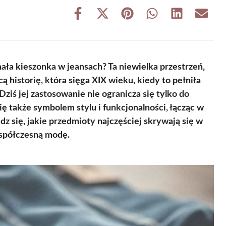
Share
Share
Share
Share
Share
Share
on
on
on
on
on
on
Facebook
X
Pinterest
WhatsApp
LinkedIn
Email
(Twitter)
mała kieszonka w jeansach? Ta niewielka przestrzeń,
ą historię, która sięga XIX wieku, kiedy to pełniła
iś jej zastosowanie nie ogranicza się tylko do
 także symbolem stylu i funkcjonalności, łącząc w
 się, jakie przedmioty najczęściej skrywają się w
współczesną modę.