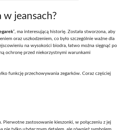
a w jeansach?
egarek’
, ma interesującą historię. Została stworzona, aby
ieniem oraz uszkodzeniem, co było szczególnie ważne dla
iejscowieniu na wysokości biodra, łatwo można sięgnąć po
ną ochronę przed niekorzystnymi warunkami
tylko funkcję przechowywania zegarków. Coraz częściej
 Pierwotne zastosowanie kieszonki, w połączeniu z jej
ona nie tylko użytecznym detalem, ale również symbolem