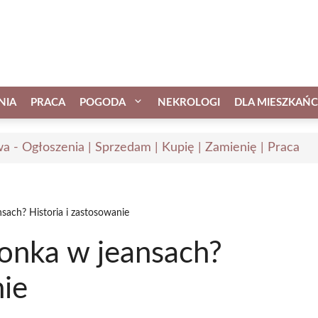
NIA
PRACA
POGODA
NEKROLOGI
DLA MIESZKAŃ
a - Ogłoszenia | Sprzedam | Kupię | Zamienię | Praca
nsach? Historia i zastosowanie
zonka w jeansach?
nie