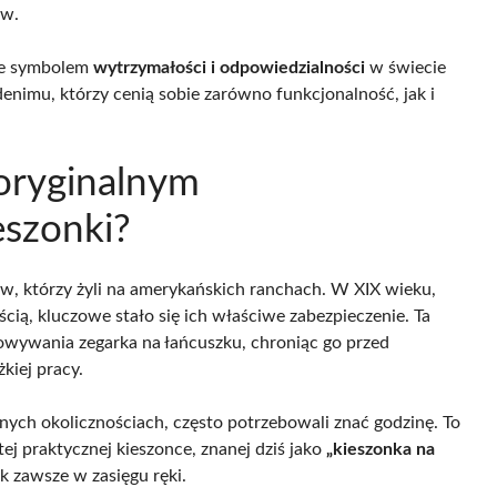
ów.
akże symbolem
wytrzymałości i odpowiedzialności
w świecie
enimu, którzy cenią sobie zarówno funkcjonalność, jak i
z oryginalnym
eszonki?
, którzy żyli na amerykańskich ranchach. W XIX wieku,
ścią, kluczowe stało się ich właściwe zabezpieczenie. Ta
owywania zegarka na łańcuszku, chroniąc go przed
kiej pracy.
ch okolicznościach, często potrzebowali znać godzinę. To
ej praktycznej kieszonce, znanej dziś jako
„kieszonka na
k zawsze w zasięgu ręki.