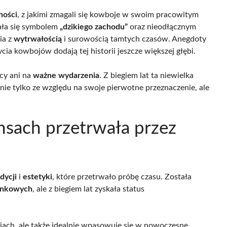
ności
, z jakimi zmagali się kowboje w swoim pracowitym
ała się symbolem
„dzikiego zachodu”
oraz nieodłącznym
ia z
wytrwałością
i surowością tamtych czasów. Anegdoty
a kowbojów dodają tej historii jeszcze większej głębi.
cy ani na
ważne wydarzenia
. Z biegiem lat ta niewielka
nie tylko ze względu na swoje pierwotne przeznaczenie, ale
nsach przetrwała przez
dycji
i
estetyki
, które przetrwało próbę czasu. Została
onkowych
, ale z biegiem lat zyskała status
ach, ale także idealnie wpasowuje się w nowoczesne