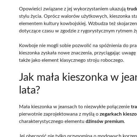
Opowieści związane z jej wykorzystaniem ukazują
trud
stylu życia. Oprócz walorów użytkowych, kieszonka st
elementem kultury kowbojskiej. Wzbudza też skojarzen
dotyczące czasu w zgodzie z rygorystycznym rytmem życi
Kowboje nie mogli sobie pozwolić na spóźnienia do pra
kieszonka zyskała nowe znaczenia, przyciągając uwagę 
także jako element klasycznego stroju roboczego.
Jak mała kieszonka w jea
lata?
Mała kieszonka w jeansach to niezwykłe połączenie
tra
pierwotnie zaprojektowana z myślą o
zegarkach kiesz
charakterystycznego elementu
dżinsów premium
.
Jej obecność nie tylko przypomina o modowych korzeni