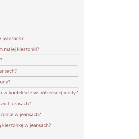
w jeansach?
m małej kieszonki?
?
eansach?
mody?
ch w kontekście współczesnej mody?
szych czasach?
szonce w jeansach?
ą kieszonkę w jeansach?