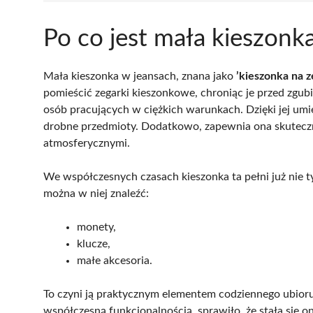
Po co jest mała kieszonk
Mała kieszonka w jeansach, znana jako
’kieszonka na z
pomieścić zegarki kieszonkowe, chroniąc je przed zgub
osób pracujących w ciężkich warunkach. Dzięki jej um
drobne przedmioty. Dodatkowo, zapewnia ona skutecz
atmosferycznymi.
We współczesnych czasach kieszonka ta pełni już nie 
można w niej znaleźć:
monety,
klucze,
małe akcesoria.
To czyni ją praktycznym elementem codziennego ubioru.
współczesną funkcjonalnością, sprawiło, że stała się 