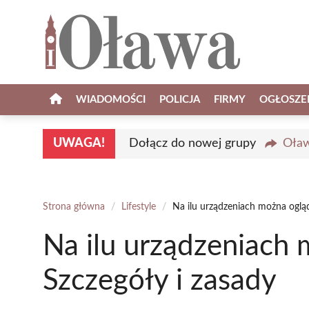
Przejdź
do
treści
WIADOMOŚCI
POLICJA
FIRMY
OGŁOSZE
UWAGA!
Dołącz do nowej grupy
Oław
Strona główna
/
Lifestyle
/
Na ilu urządzeniach można ogląd
Na ilu urządzeniach 
Szczegóły i zasady