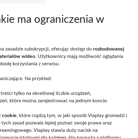
jakie ma ograniczenia w
na zasadzie subskrypcji, oferując dostęp do
rozbudowanej
ateriałów wideo
. Użytkownicy mają możliwość oglądania
obodę korzystania z serwisu.
niczające. Na przykład:
eści tylko na określonej liczbie urządzeń,
ądzeń, które można zarejestrować na jednym koncie.
z cookie
, które rządzą tym, w jaki sposób Viaplay gromadzi i
tych zasad pozwala lepiej poznać swoje prawa oraz
treamingowego. Viaplay stawia duży nacisk na
nformacje istotnymi dla każdego, kto korzysta z platformy.