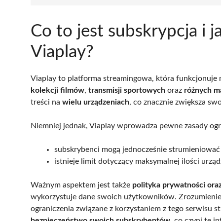
Co to jest subskrypcja i 
Viaplay?
Viaplay to platforma streamingowa, która funkcjonuje 
kolekcji filmów
,
transmisji sportowych
oraz
różnych m
treści na
wielu urządzeniach
, co znacznie zwiększa sw
Niemniej jednak, Viaplay wprowadza pewne zasady ogra
subskrybenci mogą jednocześnie strumieniować tr
istnieje limit dotyczący maksymalnej ilości urz
Ważnym aspektem jest także
polityka prywatności ora
wykorzystuje dane swoich użytkowników. Zrozumienie 
ograniczenia związane z korzystaniem z tego serwisu s
bezpieczeństwo swoich subskrybentów
, co czyni te i