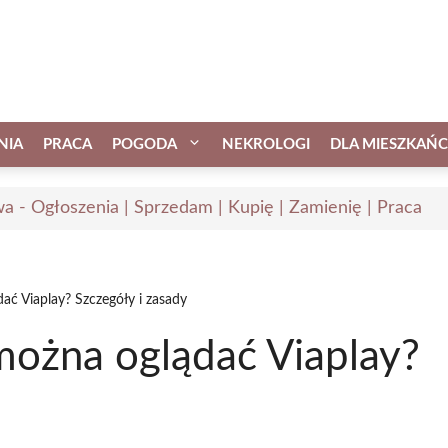
NIA
PRACA
POGODA
NEKROLOGI
DLA MIESZKAŃ
a - Ogłoszenia | Sprzedam | Kupię | Zamienię | Praca
ać Viaplay? Szczegóły i zasady
można oglądać Viaplay?