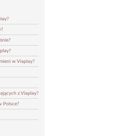
play?
y?
śnie?
play?
mieni w Viaplay?
ających z Viaplay?
w Polsce?