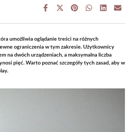
Share
Share
Share
Share
Share
Share
on
on
on
on
on
on
Facebook
X
Pinterest
WhatsApp
LinkedIn
Email
(Twitter)
óra umożliwia oglądanie treści na różnych
pewne ograniczenia w tym zakresie. Użytkownicy
em na dwóch urządzeniach, a maksymalna liczba
nosi pięć. Warto poznać szczegóły tych zasad, aby w
lay.