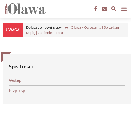
Przejdź
M
do
treści
Dołącz do nowej grupy
Oława - Ogłoszenia | Sprzedam |
UWAGA!
Kupię | Zamienię | Praca
Spis treści
Wstęp
Przypisy