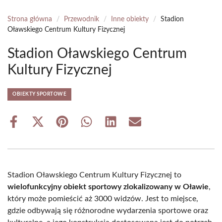
Strona główna
/
Przewodnik
/
Inne obiekty
/
Stadion
Oławskiego Centrum Kultury Fizycznej
Stadion Oławskiego Centrum
Kultury Fizycznej
OBIEKTY SPORTOWE
Share
Share
Share
Share
Share
Share
on
on
on
on
on
on
Facebook
X
Pinterest
WhatsApp
LinkedIn
Email
(Twitter)
Stadion Oławskiego Centrum Kultury Fizycznej to
wielofunkcyjny obiekt sportowy zlokalizowany w Oławie
,
który może pomieścić aż 3000 widzów. Jest to miejsce,
gdzie odbywają się różnorodne wydarzenia sportowe oraz