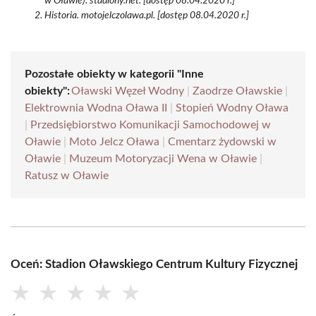
w Oławie). stadiony.net. [dostęp 08.04.2020 r.]
Historia. motojelczolawa.pl. [dostęp 08.04.2020 r.]
Pozostałe obiekty w kategorii "Inne
obiekty":
Oławski Węzeł Wodny
|
Zaodrze Oławskie
|
Elektrownia Wodna Oława II
|
Stopień Wodny Oława
|
Przedsiębiorstwo Komunikacji Samochodowej w
Oławie
|
Moto Jelcz Oława
|
Cmentarz żydowski w
Oławie
|
Muzeum Motoryzacji Wena w Oławie
|
Ratusz w Oławie
Oceń: Stadion Oławskiego Centrum Kultury Fizycznej
★
★
★
★
★