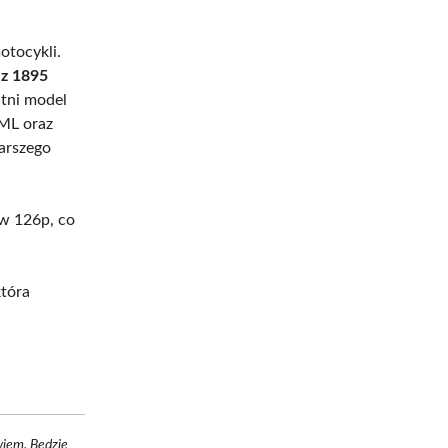
tocykli.
 z 1895
tni model
 ML oraz
arszego
ów 126p, co
która
wiem. Będzie