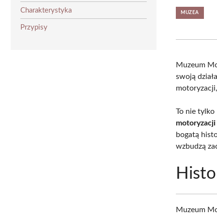
Charakterystyka
MUZEA
Przypisy
Muzeum Moto
swoją dział
motoryzacji
To nie tylk
motoryzacji
bogatą hist
wzbudzą zac
Histo
Muzeum Mot