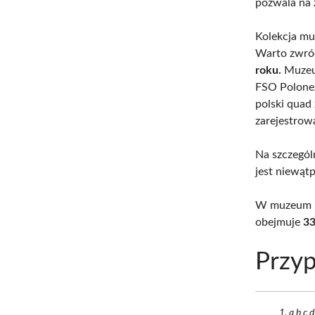
pozwala na 
Kolekcja m
Warto zwróc
roku.
Muzeum
FSO Polonez
polski quad
zarejestro
Na szczegól
jest niewąt
W muzeum u
obejmuje
33
Przyp
a b c