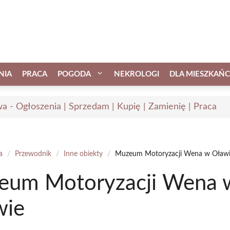
NIA
PRACA
POGODA
NEKROLOGI
DLA MIESZKAŃ
a - Ogłoszenia | Sprzedam | Kupię | Zamienię | Praca
a
/
Przewodnik
/
Inne obiekty
/
Muzeum Motoryzacji Wena w Oław
eum Motoryzacji Wena 
wie