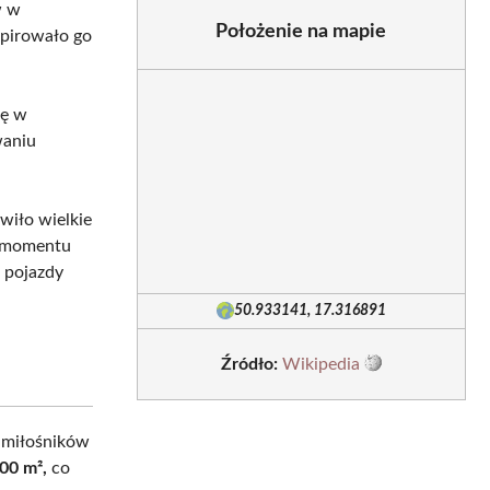
w w
Położenie na mapie
spirowało go
ię w
waniu
owiło wielkie
o momentu
 pojazdy
50.933141, 17.316891
Źródło:
Wikipedia
 miłośników
500 m²,
co