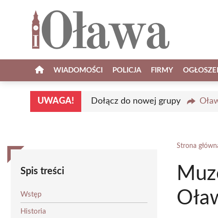
Przejdź
do
treści
WIADOMOŚCI
POLICJA
FIRMY
OGŁOSZE
UWAGA!
Dołącz do nowej grupy
Oław
Strona główn
Muz
Spis treści
Oła
Wstęp
Historia