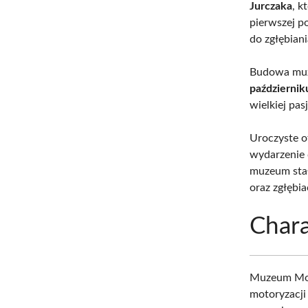
Jurczaka
, 
pierwszej p
do zgłębian
Budowa muzeu
październik
wielkiej pa
Uroczyste o
wydarzenie 
muzeum stał
oraz zgłębia
Chara
Muzeum Moto
motoryzacji 