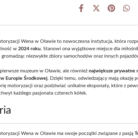
Share
Share
Share
Shar
on
on
on
on
Facebook
X
Pinterest
What
(Twitter)
ryzacji Wena w Oławie to nowoczesna instytucja, która rozp
alność w
2024 roku
. Stanowi ona wyjątkowe miejsce dla miłośn
, gromadząc niezwykłe zbiory samochodów oraz innych pojazdó
o pierwsze muzeum w Oławie, ale również
największe prywatne
 w Europie Środkowej
. Dzięki temu, odwiedzający mają okazję
orię motoryzacji oraz podziwiać unikalne eksponaty, które z pew
hwyt każdego pasjonata czterech kółek.
ria
oryzacji Wena w Oławie ma swoje początki związane z pasją
T