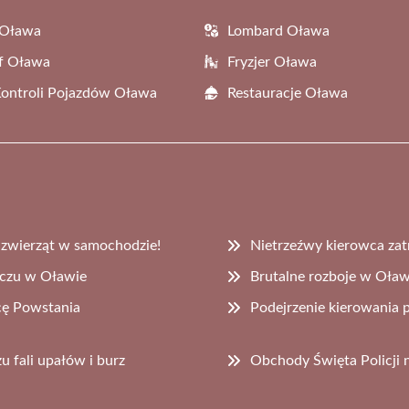
 Oława
Lombard Oława
f Oława
Fryzjer Oława
Kontroli Pojazdów Oława
Restauracje Oława
i zwierząt w samochodzie!
Nietrzeźwy kierowca za
eczu w Oławie
Brutalne rozboje w Oław
cę Powstania
Podejrzenie kierowani
u fali upałów i burz
Obchody Święta Policji 