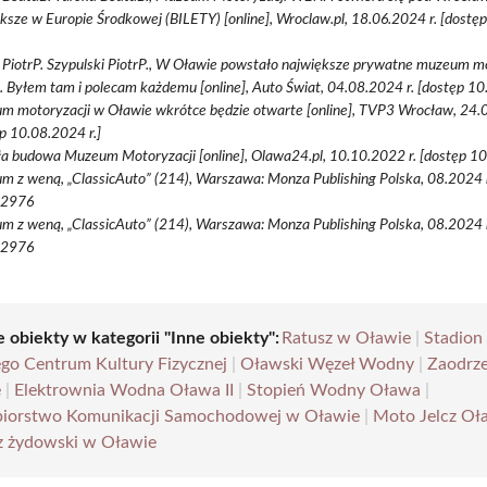
ksze w Europie Środkowej (BILETY) [online], Wroclaw.pl, 18.06.2024 r. [dost
d PiotrP. Szypulski PiotrP., W Oławie powstało największe prywatne muzeum m
. Byłem tam i polecam każdemu [online], Auto Świat, 04.08.2024 r. [dostęp 10
 motoryzacji w Oławie wkrótce będzie otwarte [online], TVP3 Wrocław, 24.0
p 10.08.2024 r.]
a budowa Muzeum Motoryzacji [online], Olawa24.pl, 10.10.2022 r. [dostęp 10
 z weną, „ClassicAuto” (214), Warszawa: Monza Publishing Polska, 08.2024 r.
-2976
 z weną, „ClassicAuto” (214), Warszawa: Monza Publishing Polska, 08.2024 r.
-2976
 obiekty w kategorii "Inne obiekty":
Ratusz w Oławie
|
Stadion
go Centrum Kultury Fizycznej
|
Oławski Węzeł Wodny
|
Zaodrz
e
|
Elektrownia Wodna Oława II
|
Stopień Wodny Oława
|
biorstwo Komunikacji Samochodowej w Oławie
|
Moto Jelcz Oł
 żydowski w Oławie