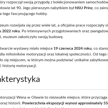
który rozpoczął swoją przygodę z kolekcjonowaniem samochodó
ołowie lat 90. Jego pierwszym nabytkiem był
NSU Prinz
, co zain
ia tego fascynującego hobby.
m rozwijała się przez wiele lat, a oficjalne prace rozpoczęły s
u 2022 roku
. Po intensywnych przygotowaniach oraz zaangażo
sji, muzeum zakończyło swoją budowę.
twarcie wystawy miało miejsce
19 czerwca 2024 roku
, co stan
dla miłośników motoryzacji oraz lokalnej społeczności. Od teg
o się miejscem, w którym można podziwiać unikalne zabytkowe
ć historię motoryzacji.
kterystyka
ryzacji Wena w Oławie to niezwykłe miejsce, które przyciąga
oraz historii.
Powierzchnia ekspozycji wynosi approximately 5