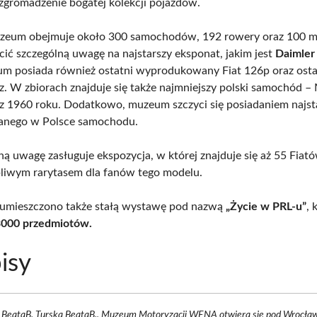
zgromadzenie bogatej kolekcji pojazdów.
uzeum obejmuje około 300 samochodów, 192 rowery oraz 100 mo
ić szczególną uwagę na najstarszy eksponat, jakim jest
Daimler
 posiada również ostatni wyprodukowany Fiat 126p oraz osta
. W zbiorach znajduje się także najmniejszy polski samochód –
 z 1960 roku. Dodatkowo, muzeum szczyci się posiadaniem najst
wanego w Polsce samochodu.
ną uwagę zasługuje ekspozycja, w której znajduje się aż 55 Fiat
pliwym rarytasem dla fanów tego modelu.
mieszczono także stałą wystawę pod nazwą
„Życie w PRL-u”
, 
000 przedmiotów.
isy
 d BeataB. Turska BeataB., Muzeum Motoryzacji WENA otwiera się pod Wrocła