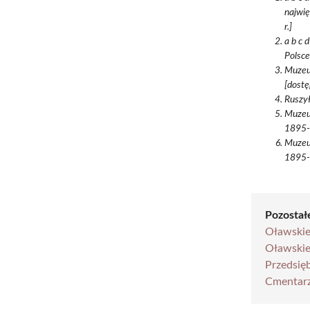
najwię
r.]
a b c 
Polsce
Muzeum
[dostę
Ruszył
Muzeum
1895
Muzeum
1895
Pozostałe
Oławskie
Oławski
Przedsię
Cmentarz