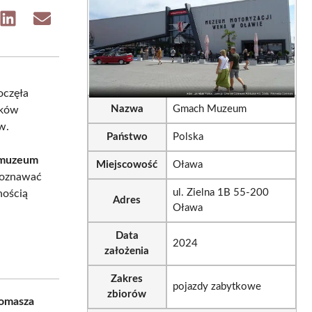
e
Share
Share
on
on
sApp
LinkedIn
Email
oczęła
Nazwa
Gmach Muzeum
ików
w.
Państwo
Polska
 muzeum
Miejscowość
Oława
 poznawać
ul. Zielna 1B 55-200
nością
Adres
Oława
Data
2024
założenia
Zakres
pojazdy zabytkowe
zbiorów
omasza