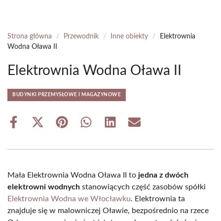
Strona główna
/
Przewodnik
/
Inne obiekty
/
Elektrownia
Wodna Oława II
Elektrownia Wodna Oława II
BUDYNKI PRZEMYSŁOWE I MAGAZYNOWE
Share
Share
Share
Share
Share
Share
on
on
on
on
on
on
Facebook
X
Pinterest
WhatsApp
LinkedIn
Email
(Twitter)
Mała Elektrownia Wodna Oława II to
jedna z dwóch
elektrowni wodnych
stanowiących część zasobów spółki
Elektrownia Wodna we Włocławku
. Elektrownia ta
znajduje się w malowniczej Oławie, bezpośrednio na rzece