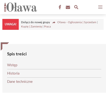
Przejdź
M
do
treści
Dołącz do nowej grupy
Oława - Ogłoszenia | Sprzedam |
UWAGA!
Kupię | Zamienię | Praca
Spis treści
Wstęp
Historia
Dane techniczne