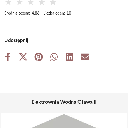
★
★
★
★
★
Średnia ocena:
4.86
Liczba ocen:
10
Udostępnij
Share
Share
Share
Share
Share
Share
on
on
on
on
on
on
Facebook
X
Pinterest
WhatsApp
LinkedIn
Email
(Twitter)
Elektrownia Wodna Oława II