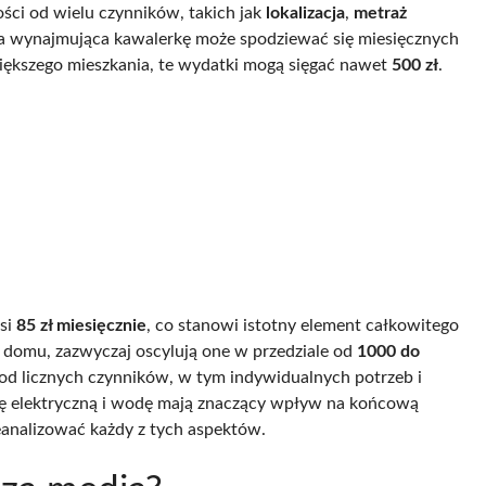
ości od wielu czynników, takich jak
lokalizacja
,
metraż
ba wynajmująca kawalerkę może spodziewać się miesięcznych
iększego mieszkania, te wydatki mogą sięgać nawet
500 zł
.
si
85 zł miesięcznie
, co stanowi istotny element całkowitego
a domu, zazwyczaj oscylują one w przedziale od
1000 do
y od licznych czynników, w tym indywidualnych potrzeb i
 elektryczną i wodę mają znaczący wpływ na końcową
eanalizować każdy z tych aspektów.