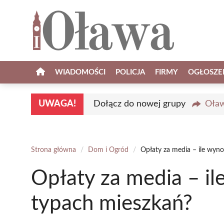
Przejdź
do
treści
WIADOMOŚCI
POLICJA
FIRMY
OGŁOSZE
UWAGA!
Dołącz do nowej grupy
Oław
Strona główna
/
Dom i Ogród
/
Opłaty za media – ile wyn
Opłaty za media – i
typach mieszkań?