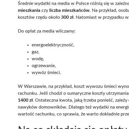
Średnie wydatki na media w Polsce różnią się w zależn
mieszkania
czy
liczba mieszkańców
. Na przykład, oso
kosztów rzędu około
300 zł
. Natomiast w przypadku w
Do opłat za media wliczamy:
energoelektryczność,
gaz,
wodę,
ogrzewanie,
wywóz śmieci.
W Warszawie, na przykład, koszt wywozu śmieci wyno
rachunku. Jeśli chodzi o sumaryczne koszty utrzymani
1400 zł
. Ostateczna kwota, jaką trzeba ponieść, zależ
nawyków domowników. Dlatego też wydatki na energię
wartość rachunku, co sprawia, że warto dokładnie prz