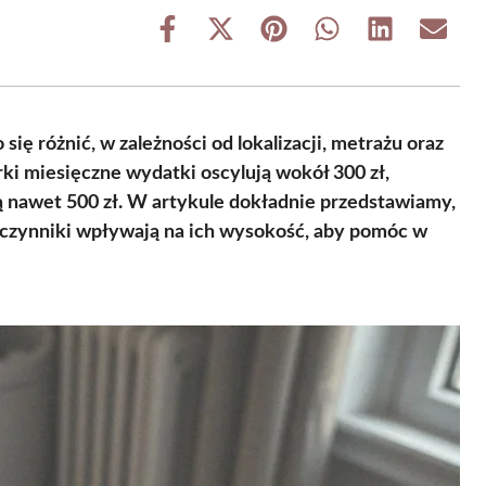
Share
Share
Share
Share
Share
Share
on
on
on
on
on
on
Facebook
X
Pinterest
WhatsApp
LinkedIn
Email
(Twitter)
ię różnić, w zależności od lokalizacji, metrażu oraz
i miesięczne wydatki oscylują wokół 300 zł,
nawet 500 zł. W artykule dokładnie przedstawiamy,
ie czynniki wpływają na ich wysokość, aby pomóc w