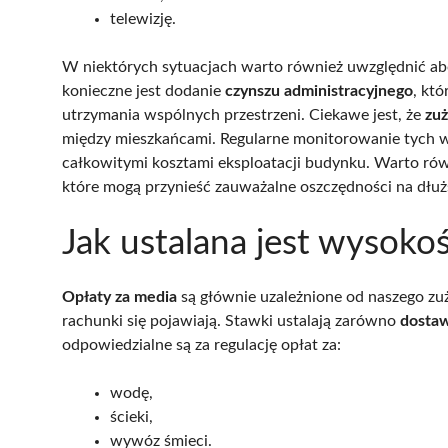
telewizję.
W niektórych sytuacjach warto również uwzględnić 
konieczne jest dodanie
czynszu administracyjnego
, kt
utrzymania wspólnych przestrzeni. Ciekawe jest, że
zuż
między mieszkańcami. Regularne monitorowanie tych 
całkowitymi kosztami eksploatacji budynku. Warto ró
które mogą przynieść zauważalne oszczędności na dłuż
Jak ustalana jest wysoko
Opłaty za media
są głównie uzależnione od naszego zuż
rachunki się pojawiają. Stawki ustalają zarówno
dostaw
odpowiedzialne są za regulację opłat za:
wodę,
ścieki,
wywóz śmieci.