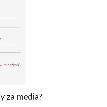
?
ów mieszkań?
ty za media?