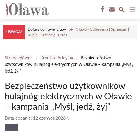
Przejdź
M
do
treści
Dołącz do nowej grupy
Oława - Ogłoszenia | Sprzedam |
UWAGA!
Kupię | Zamienię | Praca
Strona główna
/
Kronika Policyjna
/
Bezpieczeństwo
użytkowników hulajnóg elektrycznych w Oławie – kampania „Myśl,
jedź, żyj”
Bezpieczeństwo użytkowników
hulajnóg elektrycznych w Oławie
– kampania „Myśl, jedź, żyj”
Data dodania:
12 czerwca 2026 r.