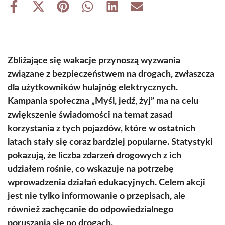
Share
Share
Share
Share
Share
Share
on
on
on
on
on
on
Facebook
X
Pinterest
WhatsApp
LinkedIn
Email
(Twitter)
Zbliżające się wakacje przynoszą wyzwania
związane z bezpieczeństwem na drogach, zwłaszcza
dla użytkowników hulajnóg elektrycznych.
Kampania społeczna „Myśl, jedź, żyj” ma na celu
zwiększenie świadomości na temat zasad
korzystania z tych pojazdów, które w ostatnich
latach stały się coraz bardziej popularne. Statystyki
pokazują, że liczba zdarzeń drogowych z ich
udziałem rośnie, co wskazuje na potrzebę
wprowadzenia działań edukacyjnych. Celem akcji
jest nie tylko informowanie o przepisach, ale
również zachęcanie do odpowiedzialnego
poruszania się po drogach.