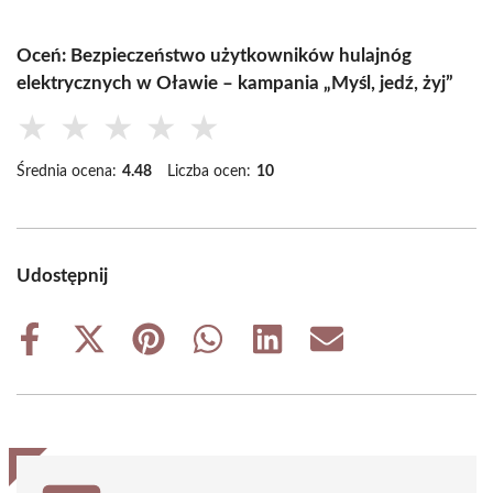
Oceń: Bezpieczeństwo użytkowników hulajnóg
elektrycznych w Oławie – kampania „Myśl, jedź, żyj”
★
★
★
★
★
Średnia ocena:
4.48
Liczba ocen:
10
Udostępnij
Share
Share
Share
Share
Share
Share
on
on
on
on
on
on
Facebook
X
Pinterest
WhatsApp
LinkedIn
Email
(Twitter)