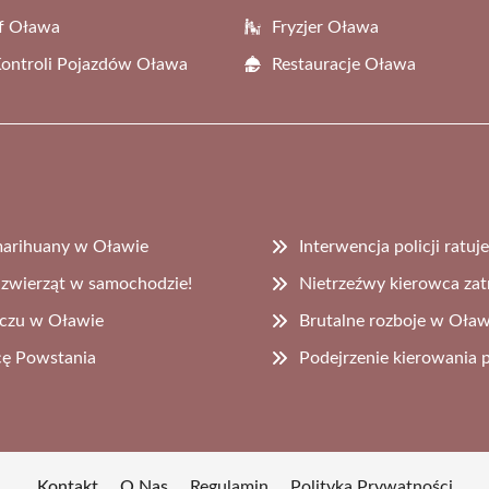
f Oława
Fryzjer Oława
Kontroli Pojazdów Oława
Restauracje Oława
marihuany w Oławie
Interwencja policji ratuj
i zwierząt w samochodzie!
Nietrzeźwy kierowca za
eczu w Oławie
Brutalne rozboje w Oław
cę Powstania
Podejrzenie kierowani
Kontakt
O Nas
Regulamin
Polityka Prywatności