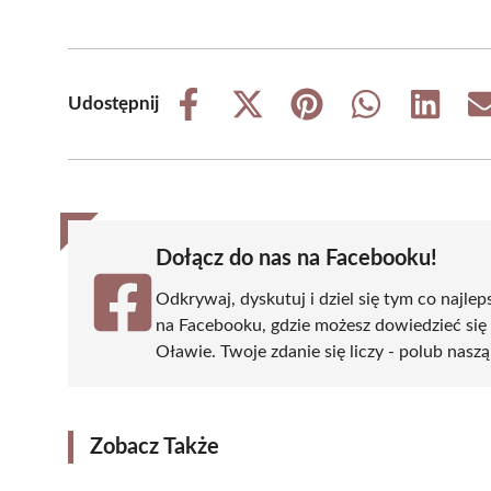
Udostępnij
Share
Share
Share
Share
Share
on
on
on
on
on
Facebook
X
Pinterest
WhatsApp
LinkedIn
(Twitter)
Dołącz do nas na Facebooku!
Odkrywaj, dyskutuj i dziel się tym co najlep
na Facebooku, gdzie możesz dowiedzieć się
Oławie. Twoje zdanie się liczy - polub naszą
Zobacz Także