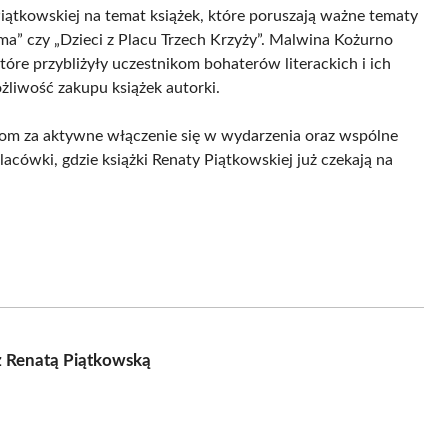
Piątkowskiej na temat książek, które poruszają ważne tematy
e ma” czy „Dzieci z Placu Trzech Krzyży”. Malwina Kożurno
óre przybliżyły uczestnikom bohaterów literackich i ich
żliwość zakupu książek autorki.
om za aktywne włączenie się w wydarzenia oraz wspólne
acówki, gdzie książki Renaty Piątkowskiej już czekają na
 z Renatą Piątkowską