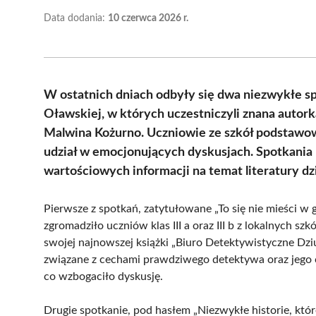
Data dodania:
10 czerwca 2026 r.
W ostatnich dniach odbyły się dwa niezwykłe sp
Oławskiej, w których uczestniczyli znana autork
Malwina Kożurno. Uczniowie ze szkół podstawowy
udział w emocjonujących dyskusjach. Spotkania 
wartościowych informacji na temat literatury dzie
Pierwsze z spotkań, zatytułowane „To się nie mieści w gł
zgromadziło uczniów klas III a oraz III b z lokalnych sz
swojej najnowszej książki „Biuro Detektywistyczne Dzi
związane z cechami prawdziwego detektywa oraz jego c
co wzbogaciło dyskusję.
Drugie spotkanie, pod hasłem „Niezwykłe historie, które