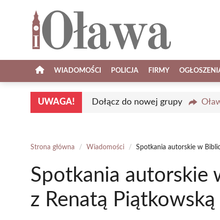
Przejdź
do
treści
WIADOMOŚCI
POLICJA
FIRMY
OGŁOSZENI
UWAGA!
Dołącz do nowej grupy
Oław
Strona główna
/
Wiadomości
/
Spotkania autorskie w Bibl
Spotkania autorskie 
z Renatą Piątkowską