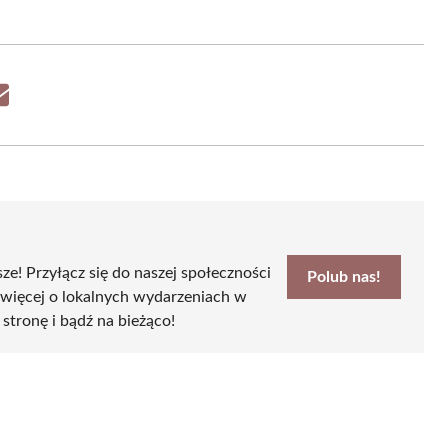
Share
on
Email
sze! Przyłącz się do naszej społeczności
Polub nas!
 więcej o lokalnych wydarzeniach w
 stronę i bądź na bieżąco!