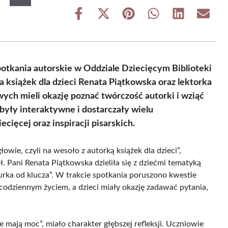
Share
Share
Share
Share
Share
Share
on
on
on
on
on
on
Facebook
X
Pinterest
WhatsApp
LinkedIn
Email
(Twitter)
otkania autorskie w Oddziale Dziecięcym Biblioteki
a książek dla dzieci Renata Piątkowska oraz lektorka
ch mieli okazję poznać twórczość autorki i wziąć
były interaktywne i dostarczały wielu
cięcej oraz inspiracji pisarskich.
owie, czyli na wesoło z autorką książek dla dzieci”,
kół. Pani Renata Piątkowska dzieliła się z dziećmi tematyką
urka od klucza”. W trakcie spotkania poruszono kwestie
odziennym życiem, a dzieci miały okazję zadawać pytania,
 mają moc”, miało charakter głębszej refleksji. Uczniowie