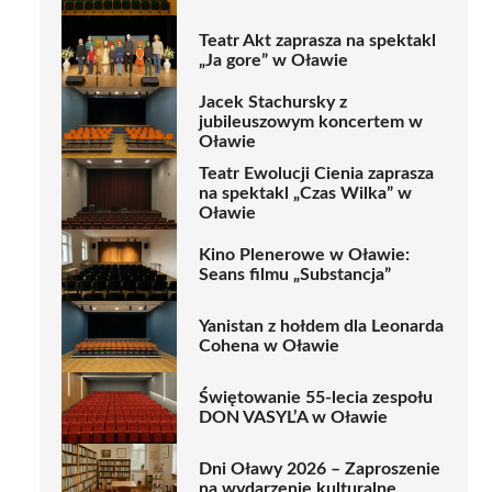
Teatr Akt zaprasza na spektakl
„Ja gore” w Oławie
Jacek Stachursky z
jubileuszowym koncertem w
Oławie
Teatr Ewolucji Cienia zaprasza
na spektakl „Czas Wilka” w
Oławie
Kino Plenerowe w Oławie:
Seans filmu „Substancja”
Yanistan z hołdem dla Leonarda
Cohena w Oławie
Świętowanie 55-lecia zespołu
DON VASYL’A w Oławie
Dni Oławy 2026 – Zaproszenie
na wydarzenie kulturalne