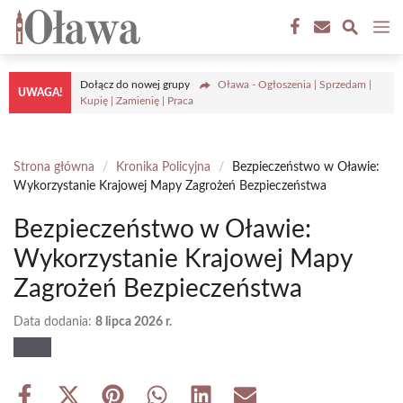
Przejdź
M
do
treści
Dołącz do nowej grupy
Oława - Ogłoszenia | Sprzedam |
UWAGA!
Kupię | Zamienię | Praca
Strona główna
/
Kronika Policyjna
/
Bezpieczeństwo w Oławie:
Wykorzystanie Krajowej Mapy Zagrożeń Bezpieczeństwa
Bezpieczeństwo w Oławie:
Wykorzystanie Krajowej Mapy
Zagrożeń Bezpieczeństwa
Data dodania:
8 lipca 2026 r.
Share
Share
Share
Share
Share
Share