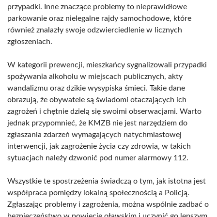
przypadki. Inne znaczące problemy to nieprawidłowe
parkowanie oraz nielegalne rajdy samochodowe, które
również znalazły swoje odzwierciedlenie w licznych
zgłoszeniach.
W kategorii prewencji, mieszkańcy sygnalizowali przypadki
spożywania alkoholu w miejscach publicznych, akty
wandalizmu oraz dzikie wysypiska śmieci. Takie dane
obrazują, że obywatele są świadomi otaczających ich
zagrożeń i chętnie dzielą się swoimi obserwacjami. Warto
jednak przypomnieć, że KMZB nie jest narzędziem do
zgłaszania zdarzeń wymagających natychmiastowej
interwencji, jak zagrożenie życia czy zdrowia, w takich
sytuacjach należy dzwonić pod numer alarmowy 112.
Wszystkie te spostrzeżenia świadczą o tym, jak istotna jest
współpraca pomiędzy lokalną społecznością a Policją.
Zgłaszając problemy i zagrożenia, można wspólnie zadbać o
bezpieczeństwo w powiecie oławskim i uczynić go lepszym