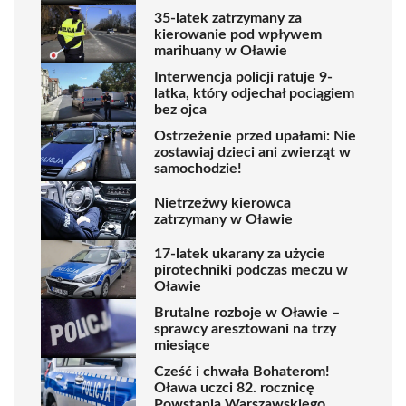
35-latek zatrzymany za
kierowanie pod wpływem
marihuany w Oławie
Interwencja policji ratuje 9-
latka, który odjechał pociągiem
bez ojca
Ostrzeżenie przed upałami: Nie
zostawiaj dzieci ani zwierząt w
samochodzie!
Nietrzeźwy kierowca
zatrzymany w Oławie
17-latek ukarany za użycie
pirotechniki podczas meczu w
Oławie
Brutalne rozboje w Oławie –
sprawcy aresztowani na trzy
miesiące
Cześć i chwała Bohaterom!
Oława uczci 82. rocznicę
Powstania Warszawskiego