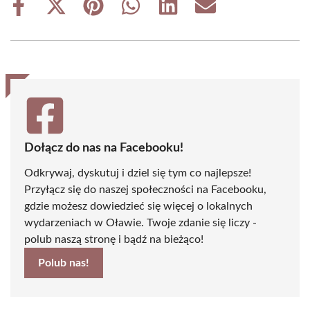
Share
Share
Share
Share
Share
Share
on
on
on
on
on
on
Facebook
X
Pinterest
WhatsApp
LinkedIn
Email
(Twitter)
Dołącz do nas na Facebooku!
Odkrywaj, dyskutuj i dziel się tym co najlepsze!
Przyłącz się do naszej społeczności na Facebooku,
gdzie możesz dowiedzieć się więcej o lokalnych
wydarzeniach w Oławie. Twoje zdanie się liczy -
polub naszą stronę i bądź na bieżąco!
Polub nas!