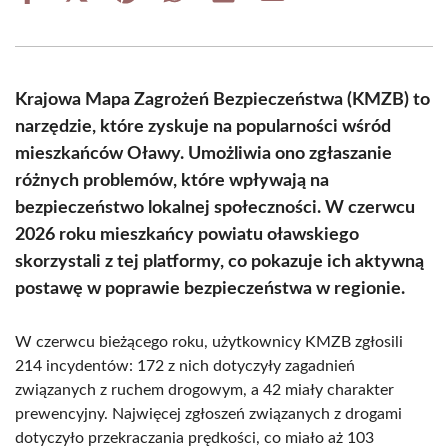
on
on
on
on
on
on
Facebook
X
Pinterest
WhatsApp
LinkedIn
Email
(Twitter)
Krajowa Mapa Zagrożeń Bezpieczeństwa (KMZB) to
narzędzie, które zyskuje na popularności wśród
mieszkańców Oławy. Umożliwia ono zgłaszanie
różnych problemów, które wpływają na
bezpieczeństwo lokalnej społeczności. W czerwcu
2026 roku mieszkańcy powiatu oławskiego
skorzystali z tej platformy, co pokazuje ich aktywną
postawę w poprawie bezpieczeństwa w regionie.
W czerwcu bieżącego roku, użytkownicy KMZB zgłosili
214 incydentów: 172 z nich dotyczyły zagadnień
związanych z ruchem drogowym, a 42 miały charakter
prewencyjny. Najwięcej zgłoszeń związanych z drogami
dotyczyło przekraczania prędkości, co miało aż 103