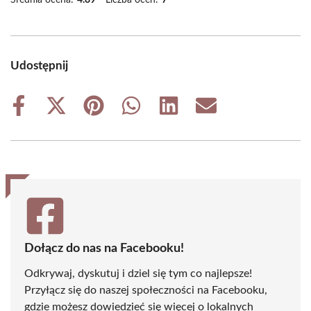
Średnia ocena:
4.89
Liczba ocen:
7
Udostępnij
Share
Share
Share
Share
Share
Share
on
on
on
on
on
on
Facebook
X
Pinterest
WhatsApp
LinkedIn
Email
(Twitter)
Dołącz do nas na Facebooku!
Odkrywaj, dyskutuj i dziel się tym co najlepsze!
Przyłącz się do naszej społeczności na Facebooku,
gdzie możesz dowiedzieć się więcej o lokalnych