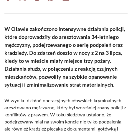
on
on
on
on
on
on
Facebook
X
Pinterest
WhatsApp
LinkedIn
Email
(Twitter)
W Oławie zakończono intensywne działania policji,
które doprowadziły do aresztowania 34-letniego
mężczyzny, podejrzewanego o serię podpaleń oraz
kradzieży. Do zdarzeń doszło w nocy z 2 na 3 lipca,
kiedy to w mieście miały miejsce trzy pożary.
Działania służb, w połączeniu z reakcją czujnych
mieszkańców, pozwoliły na szybkie opanowanie
sytuacji i zminimalizowanie strat materialnych.
W wyniku działań operacyjnych oławskich kryminalnych,
aresztowano mężczyznę, który był wcześniej znany policji z
konfliktów z prawem. W toku śledztwa ustalono, że
podejrzewany miał na swoim koncie nie tylko podpalenia,
ale również kradzież plecaka z dokumentami, gotówką i