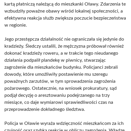
kartą płatniczą należącą do mieszkanki Oławy. Zdarzenia te
wzbudziły poważne obawy wśród lokalnej społeczności, a
efektywna reakcja służb zwiększa poczucie bezpieczeństwa
w regionie.
Jego przestępcza działalność nie ograniczała się jedynie do
kradzieży. Śledczy ustalili, że mężczyzna próbował również
dokonać kradzieży roweru, a w trakcie tego nieudanego
działania podpalił plandekę w piwnicy, stwarzając
zagrożenie dla mieszkańców budynku. Policjanci zebrali
dowody, które umożliwiły postawienie mu szeregu
poważnych zarzutów, w tym sprowadzenia zagrożenia
pożarowego. Ostatecznie, na wniosek prokuratury, sąd
podjął decyzję o aresztowaniu podejrzanego na trzy
miesiące, co daje wymiarowi sprawiedliwości czas na
przeprowadzenie dokładnego śledztwa.
Policja w Oławie wyraża wdzięczność mieszkańcom za ich
czujność oraz szybką reakcję w obliczu zagrożenia. Władze