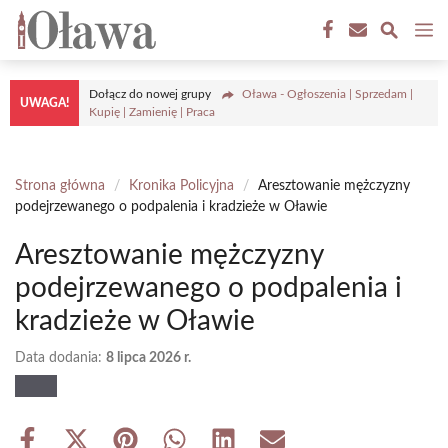
Przejdź
M
do
treści
Dołącz do nowej grupy
Oława - Ogłoszenia | Sprzedam |
UWAGA!
Kupię | Zamienię | Praca
Strona główna
/
Kronika Policyjna
/
Aresztowanie mężczyzny
podejrzewanego o podpalenia i kradzieże w Oławie
Aresztowanie mężczyzny
podejrzewanego o podpalenia i
kradzieże w Oławie
Data dodania:
8 lipca 2026 r.
Share
Share
Share
Share
Share
Share