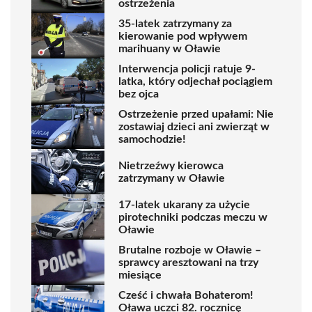
ostrzeżenia
35-latek zatrzymany za
kierowanie pod wpływem
marihuany w Oławie
Interwencja policji ratuje 9-
latka, który odjechał pociągiem
bez ojca
Ostrzeżenie przed upałami: Nie
zostawiaj dzieci ani zwierząt w
samochodzie!
Nietrzeźwy kierowca
zatrzymany w Oławie
17-latek ukarany za użycie
pirotechniki podczas meczu w
Oławie
Brutalne rozboje w Oławie –
sprawcy aresztowani na trzy
miesiące
Cześć i chwała Bohaterom!
Oława uczci 82. rocznicę