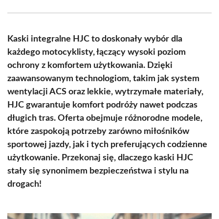
Facebook
X
Pinterest
WhatsApp
LinkedIn
Email
(Twitter)
Kaski integralne HJC to doskonały wybór dla
każdego motocyklisty, łączący wysoki poziom
ochrony z komfortem użytkowania. Dzięki
zaawansowanym technologiom, takim jak system
wentylacji ACS oraz lekkie, wytrzymałe materiały,
HJC gwarantuje komfort podróży nawet podczas
długich tras. Oferta obejmuje różnorodne modele,
które zaspokoją potrzeby zarówno miłośników
sportowej jazdy, jak i tych preferujących codzienne
użytkowanie. Przekonaj się, dlaczego kaski HJC
stały się synonimem bezpieczeństwa i stylu na
drogach!