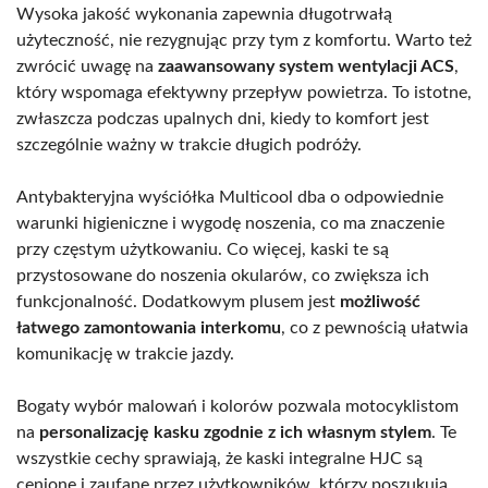
Wysoka jakość wykonania zapewnia długotrwałą
użyteczność, nie rezygnując przy tym z komfortu. Warto też
zwrócić uwagę na
zaawansowany system wentylacji ACS
,
który wspomaga efektywny przepływ powietrza. To istotne,
zwłaszcza podczas upalnych dni, kiedy to komfort jest
szczególnie ważny w trakcie długich podróży.
Antybakteryjna wyściółka Multicool dba o odpowiednie
warunki higieniczne i wygodę noszenia, co ma znaczenie
przy częstym użytkowaniu. Co więcej, kaski te są
przystosowane do noszenia okularów, co zwiększa ich
funkcjonalność. Dodatkowym plusem jest
możliwość
łatwego zamontowania interkomu
, co z pewnością ułatwia
komunikację w trakcie jazdy.
Bogaty wybór malowań i kolorów pozwala motocyklistom
na
personalizację kasku zgodnie z ich własnym stylem
. Te
wszystkie cechy sprawiają, że kaski integralne HJC są
cenione i zaufane przez użytkowników, którzy poszukują