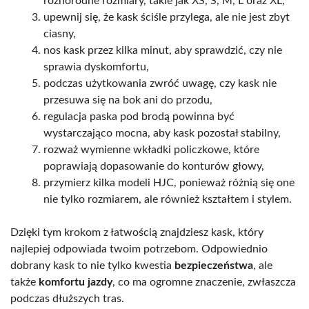
różnorodne rozmiary, takie jak XS, S, M, L oraz XL,
upewnij się, że kask ściśle przylega, ale nie jest zbyt
ciasny,
nos kask przez kilka minut, aby sprawdzić, czy nie
sprawia dyskomfortu,
podczas użytkowania zwróć uwagę, czy kask nie
przesuwa się na bok ani do przodu,
regulacja paska pod brodą powinna być
wystarczająco mocna, aby kask pozostał stabilny,
rozważ wymienne wkładki policzkowe, które
poprawiają dopasowanie do konturów głowy,
przymierz kilka modeli HJC, ponieważ różnią się one
nie tylko rozmiarem, ale również kształtem i stylem.
Dzięki tym krokom z łatwością znajdziesz kask, który
najlepiej odpowiada twoim potrzebom. Odpowiednio
dobrany kask to nie tylko kwestia
bezpieczeństwa
, ale
także
komfortu jazdy
, co ma ogromne znaczenie, zwłaszcza
podczas dłuższych tras.