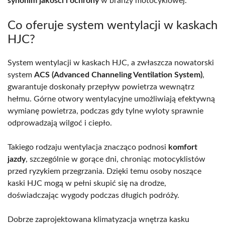
synonim jakości i ochrony
w branży motocyklowej.
Co oferuje system wentylacji w kaskach
HJC?
System wentylacji w kaskach HJC, a zwłaszcza nowatorski
system
ACS (Advanced Channeling Ventilation System)
,
gwarantuje doskonały przepływ powietrza wewnątrz
hełmu. Górne otwory wentylacyjne umożliwiają efektywną
wymianę powietrza, podczas gdy tylne wyloty sprawnie
odprowadzają wilgoć i ciepło.
Takiego rodzaju wentylacja znacząco podnosi
komfort
jazdy
, szczególnie w gorące dni, chroniąc motocyklistów
przed ryzykiem przegrzania. Dzięki temu osoby noszące
kaski HJC mogą w pełni skupić się na drodze,
doświadczając wygody podczas długich podróży.
Dobrze zaprojektowana klimatyzacja wnętrza kasku