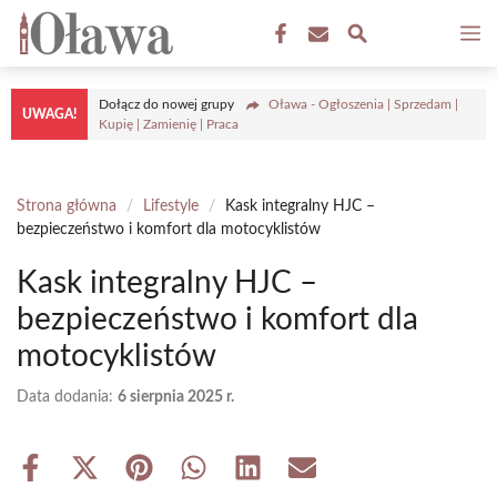
Przejdź
M
do
treści
Dołącz do nowej grupy
Oława - Ogłoszenia | Sprzedam |
UWAGA!
Kupię | Zamienię | Praca
Strona główna
/
Lifestyle
/
Kask integralny HJC –
bezpieczeństwo i komfort dla motocyklistów
Kask integralny HJC –
bezpieczeństwo i komfort dla
motocyklistów
Data dodania:
6 sierpnia 2025 r.
Share
Share
Share
Share
Share
Share
on
on
on
on
on
on