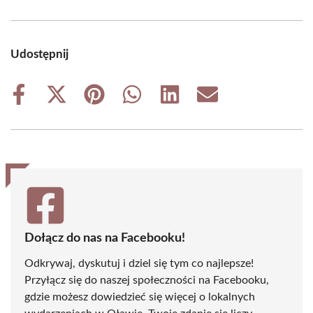
Udostępnij
Share
Share
Share
Share
Share
Share
on
on
on
on
on
on
Facebook
X
Pinterest
WhatsApp
LinkedIn
Email
(Twitter)
Dołącz do nas na Facebooku!
Odkrywaj, dyskutuj i dziel się tym co najlepsze!
Przyłącz się do naszej społeczności na Facebooku,
gdzie możesz dowiedzieć się więcej o lokalnych