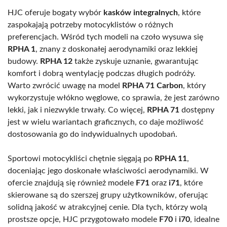
HJC oferuje bogaty wybór
kasków integralnych
, które
zaspokajają potrzeby motocyklistów o różnych
preferencjach. Wśród tych modeli na czoło wysuwa się
RPHA 1
, znany z doskonałej aerodynamiki oraz lekkiej
budowy.
RPHA 12
także zyskuje uznanie, gwarantując
komfort i dobrą wentylację podczas długich podróży.
Warto zwrócić uwagę na model
RPHA 71 Carbon
, który
wykorzystuje włókno węglowe, co sprawia, że jest zarówno
lekki, jak i niezwykle trwały. Co więcej,
RPHA 71
dostępny
jest w wielu wariantach graficznych, co daje możliwość
dostosowania go do indywidualnych upodobań.
Sportowi motocykliści chętnie sięgają po
RPHA 11
,
doceniając jego doskonałe właściwości aerodynamiki. W
ofercie znajdują się również modele
F71
oraz
i71
, które
skierowane są do szerszej grupy użytkowników, oferując
solidną jakość w atrakcyjnej cenie. Dla tych, którzy wolą
prostsze opcje, HJC przygotowało modele
F70
i
i70
, idealne