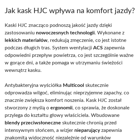
Jak kask HJC wpływa na komfort jazdy?
Kaski HJC znacząco podnoszą jakość jazdy dzięki
zastosowaniu
nowoczesnych technologii
. Wykonane z
lekkich materiałów
, redukują zmęczenie, co jest istotne
podczas długich tras. System wentylacji
ACS
zapewnia
odpowiedni przepływ powietrza, co jest szczególnie ważne
w gorące dni, a także pomaga w utrzymaniu świeżości
wewnątrz kasku.
Antybakteryjna wyściółka
Multicool
skutecznie
odprowadza wilgoć, eliminując nieprzyjemne zapachy, co
znacznie zwiększa komfort noszenia. Kask HJC został
stworzony z myślą o
ergonomii
, co sprawia, że doskonale
przylega do kształtu głowy właściciela. Wbudowane
blendy przeciwsłoneczne
skutecznie chronią przed
intensywnym słońcem, a wizjer
nieparujący
zapewnia
znakomitą widoczność niezależnie od warunków