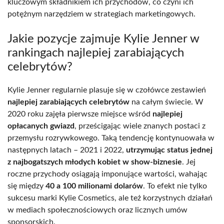
kluczowym składnikiem ich przychodów, co czyni ich
potężnym narzędziem w strategiach marketingowych.
Jakie pozycje zajmuje Kylie Jenner w
rankingach najlepiej zarabiających
celebrytów?
Kylie Jenner regularnie plasuje się w czołówce zestawień
najlepiej zarabiających celebrytów
na całym świecie. W
2020 roku zajęła pierwsze miejsce wśród
najlepiej
opłacanych gwiazd
, prześcigając wiele znanych postaci z
przemysłu rozrywkowego. Taką tendencję kontynuowała w
następnych latach – 2021 i 2022,
utrzymując status jednej
z najbogatszych młodych kobiet w show-biznesie
. Jej
roczne przychody osiągają imponujące wartości, wahając
się między
40 a 100 milionami dolarów
. To efekt nie tylko
sukcesu marki Kylie Cosmetics, ale też korzystnych działań
w mediach społecznościowych oraz licznych umów
sponsorskich.