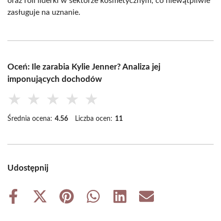
oraz roli liderki w sektorze kosmetycznym, co niewątpliwie
zasługuje na uznanie.
Oceń: Ile zarabia Kylie Jenner? Analiza jej
imponujących dochodów
★
★
★
★
★
Średnia ocena:
4.56
Liczba ocen:
11
Udostępnij
Share
Share
Share
Share
Share
Share
on
on
on
on
on
on
Facebook
X
Pinterest
WhatsApp
LinkedIn
Email