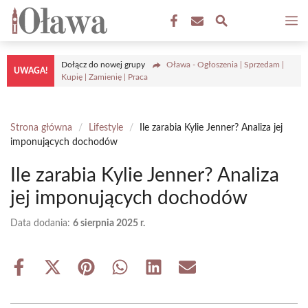
Przejdź
M
do
treści
Dołącz do nowej grupy
Oława - Ogłoszenia | Sprzedam |
UWAGA!
Kupię | Zamienię | Praca
Strona główna
/
Lifestyle
/
Ile zarabia Kylie Jenner? Analiza jej
imponujących dochodów
Ile zarabia Kylie Jenner? Analiza
jej imponujących dochodów
Data dodania:
6 sierpnia 2025 r.
Share
Share
Share
Share
Share
Share
on
on
on
on
on
on
Facebook
X
Pinterest
WhatsApp
LinkedIn
Email
(Twitter)