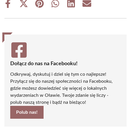
Share
Share
Share
Share
Share
Share
on
on
on
on
on
on
Facebook
X
Pinterest
WhatsApp
LinkedIn
Email
(Twitter)
Dołącz do nas na Facebooku!
Odkrywaj, dyskutuj i dziel się tym co najlepsze!
Przyłącz się do naszej społeczności na Facebooku,
gdzie możesz dowiedzieć się więcej o lokalnych
wydarzeniach w Oławie. Twoje zdanie się liczy -
polub naszą stronę i bądź na bieżąco!
Polub nas!