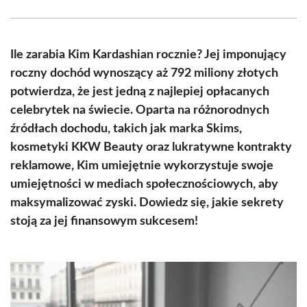
Facebook
X
Pinterest
WhatsApp
LinkedIn
Email
(Twitter)
Ile zarabia Kim Kardashian rocznie? Jej imponujący
roczny dochód wynoszący aż 792 miliony złotych
potwierdza, że jest jedną z najlepiej opłacanych
celebrytek na świecie. Oparta na różnorodnych
źródłach dochodu, takich jak marka Skims,
kosmetyki KKW Beauty oraz lukratywne kontrakty
reklamowe, Kim umiejętnie wykorzystuje swoje
umiejętności w mediach społecznościowych, aby
maksymalizować zyski. Dowiedz się, jakie sekrety
stoją za jej finansowym sukcesem!