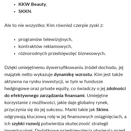
KKW Beauty
,
SKKN
.
Ale to nie wszystko; Kim również czerpie zyski z:
programów telewizyjnych,
kontraktów reklamowych,
różnorodnych przedsięwzięć biznesowych.
Dzięki umiejętnemu dywersyfikowaniu źródeł dochodu, jej
majątek netto wykazuje
dynamikę wzrostu
. Kim jest także
aktywna na rynku inwestycji, w tym w fundusze
hedgingowe oraz private equity, co świadczy o jej
zdolności
do efektywnego zarządzania finansami
. Umiejętne
korzystanie z możliwości, jakie daje globalny rynek,
przyczynia się do jej sukcesu. Marki takie jak
Skims
odgrywają kluczową rolę w jej finansowych osiągnięciach, a
ich
szybki rozwój
potwierdza skuteczność strategii
inwestycyjnej. Dodatkowe przedsięwzięcia otwierają przed