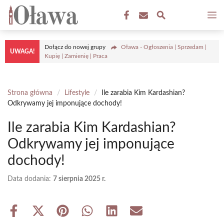
Przejdź
M
do
treści
Dołącz do nowej grupy
Oława - Ogłoszenia | Sprzedam |
UWAGA!
Kupię | Zamienię | Praca
Strona główna
/
Lifestyle
/
Ile zarabia Kim Kardashian?
Odkrywamy jej imponujące dochody!
Ile zarabia Kim Kardashian?
Odkrywamy jej imponujące
dochody!
Data dodania:
7 sierpnia 2025 r.
Share
Share
Share
Share
Share
Share
on
on
on
on
on
on