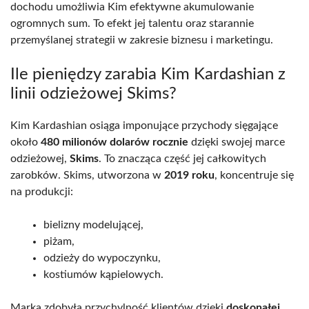
dochodu umożliwia Kim efektywne akumulowanie
ogromnych sum. To efekt jej talentu oraz starannie
przemyślanej strategii w zakresie biznesu i marketingu.
Ile pieniędzy zarabia Kim Kardashian z
linii odzieżowej Skims?
Kim Kardashian osiąga imponujące przychody sięgające
około
480 milionów dolarów rocznie
dzięki swojej marce
odzieżowej,
Skims
. To znacząca część jej całkowitych
zarobków. Skims, utworzona w
2019 roku
, koncentruje się
na produkcji:
bielizny modelującej,
piżam,
odzieży do wypoczynku,
kostiumów kąpielowych.
Marka zdobyła przychylność klientów dzięki
doskonałej