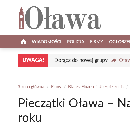
Przejdź
do
treści
WIADOMOŚCI
POLICJA
FIRMY
OGŁOSZE
UWAGA!
Dołącz do nowej grupy
Oław
Strona główna
/
Firmy
/
Biznes, Finanse i Ubezpieczenia
/
Pieczątki Oława – N
roku