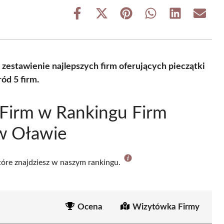
Share
Share
Share
Share
Share
Share
on
on
on
on
on
on
Facebook
X
Pinterest
WhatsApp
LinkedIn
Email
(Twitter)
zestawienie najlepszych firm oferujących pieczątki
ód 5 firm.
Firm w Rankingu Firm
 w Oławie
które znajdziesz w naszym rankingu.
Ocena
Wizytówka Firmy