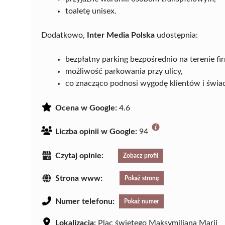
toaletę unisex.
Dodatkowo,
Inter Media Polska
udostępnia:
bezpłatny parking bezpośrednio na terenie fi
możliwość parkowania przy ulicy,
co znacząco podnosi wygodę klientów i świa
Ocena w Google:
4.6
Liczba opinii w Google:
94
Czytaj opinie:
Zobacz profil
Strona www:
Pokaż stronę
Numer telefonu:
Pokaż numer
Lokalizacja:
Plac świętego Maksymiliana Marii