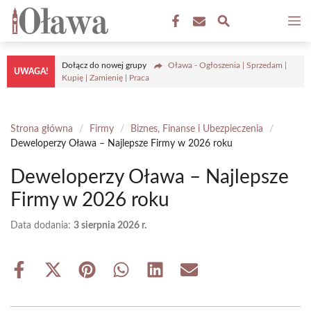
Przejdź
M
do
treści
Dołącz do nowej grupy
Oława - Ogłoszenia | Sprzedam |
UWAGA!
Kupię | Zamienię | Praca
Strona główna
/
Firmy
/
Biznes, Finanse i Ubezpieczenia
/
Deweloperzy Oława – Najlepsze Firmy w 2026 roku
Deweloperzy Oława – Najlepsze
Firmy w 2026 roku
Data dodania:
3 sierpnia 2026 r.
Share
Share
Share
Share
Share
Share
on
on
on
on
on
on
Facebook
X
Pinterest
WhatsApp
LinkedIn
Email
(Twitter)