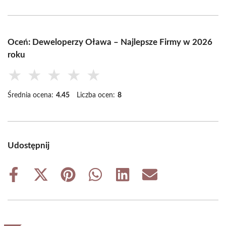
Oceń: Deweloperzy Oława – Najlepsze Firmy w 2026
roku
★
★
★
★
★
Średnia ocena:
4.45
Liczba ocen:
8
Udostępnij
Share
Share
Share
Share
Share
Share
on
on
on
on
on
on
Facebook
X
Pinterest
WhatsApp
LinkedIn
Email
(Twitter)