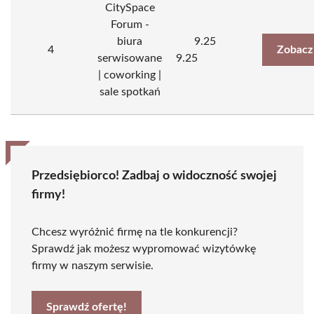
CitySpace
Forum -
biura
9.25
4
Zobacz
serwisowane
9.25
| coworking |
sale spotkań
Przedsiębiorco! Zadbaj o widoczność swojej
firmy!
Chcesz wyróżnić firmę na tle konkurencji?
Sprawdź jak możesz wypromować wizytówkę
firmy w naszym serwisie.
Sprawdź ofertę!