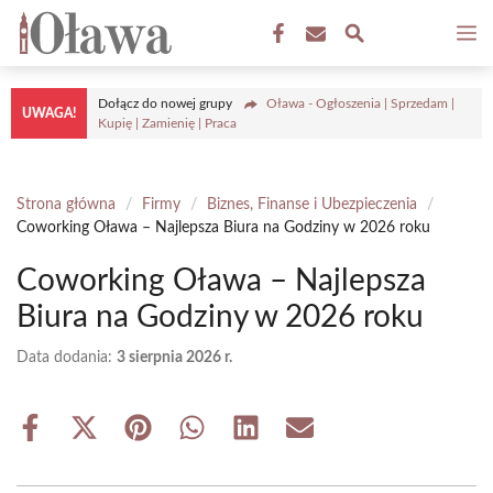
Przejdź
M
do
treści
Dołącz do nowej grupy
Oława - Ogłoszenia | Sprzedam |
UWAGA!
Kupię | Zamienię | Praca
Strona główna
/
Firmy
/
Biznes, Finanse i Ubezpieczenia
/
Coworking Oława – Najlepsza Biura na Godziny w 2026 roku
Coworking Oława – Najlepsza
Biura na Godziny w 2026 roku
Data dodania:
3 sierpnia 2026 r.
Share
Share
Share
Share
Share
Share
on
on
on
on
on
on
Facebook
X
Pinterest
WhatsApp
LinkedIn
Email
(Twitter)