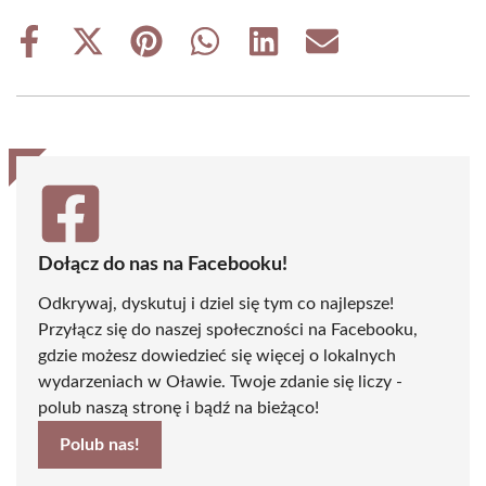
Share
Share
Share
Share
Share
Share
on
on
on
on
on
on
Facebook
X
Pinterest
WhatsApp
LinkedIn
Email
(Twitter)
Dołącz do nas na Facebooku!
Odkrywaj, dyskutuj i dziel się tym co najlepsze!
Przyłącz się do naszej społeczności na Facebooku,
gdzie możesz dowiedzieć się więcej o lokalnych
wydarzeniach w Oławie. Twoje zdanie się liczy -
polub naszą stronę i bądź na bieżąco!
Polub nas!