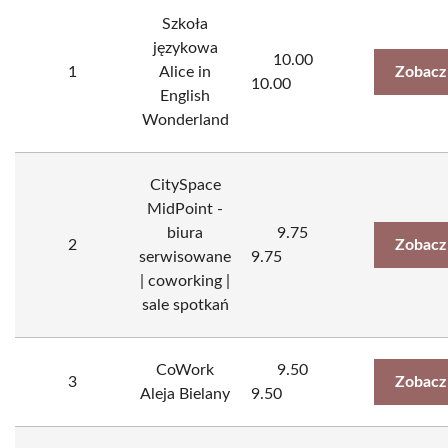
Szkoła
językowa
10.00
1
Alice in
Zobacz
10.00
English
Wonderland
CitySpace
MidPoint -
biura
9.75
2
Zobacz
serwisowane
9.75
| coworking |
sale spotkań
CoWork
9.50
3
Zobacz
Aleja Bielany
9.50