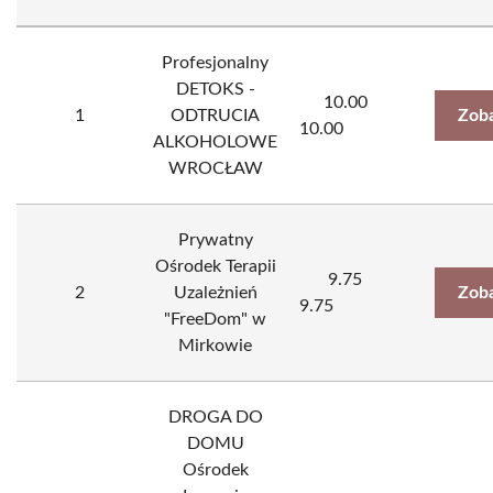
Profesjonalny
DETOKS -
10.00
1
ODTRUCIA
Zoba
10.00
ALKOHOLOWE
WROCŁAW
Prywatny
Ośrodek Terapii
9.75
2
Uzależnień
Zoba
9.75
"FreeDom" w
Mirkowie
DROGA DO
DOMU
Ośrodek