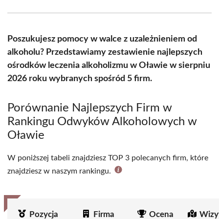
Facebook
X
Pinterest
WhatsApp
LinkedIn
Email
(Twitter)
Poszukujesz pomocy w walce z uzależnieniem od
alkoholu? Przedstawiamy zestawienie najlepszych
ośrodków leczenia alkoholizmu w Oławie w sierpniu
2026 roku wybranych spośród 5 firm.
Porównanie Najlepszych Firm w
Rankingu Odwyków Alkoholowych w
Oławie
W poniższej tabeli znajdziesz TOP 3 polecanych firm, które
znajdziesz w naszym rankingu.
Pozycja
Firma
Ocena
Wizy