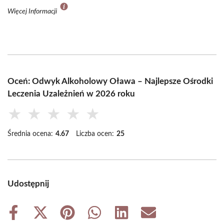
Więcej Informacji
Oceń: Odwyk Alkoholowy Oława – Najlepsze Ośrodki
Leczenia Uzależnień w 2026 roku
★
★
★
★
★
Średnia ocena:
4.67
Liczba ocen:
25
Udostępnij
Share
Share
Share
Share
Share
Share
on
on
on
on
on
on