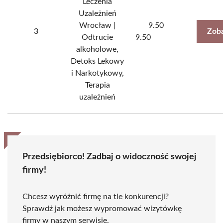
Leczenia
Uzależnień
Wrocław |
9.50
3
Zoba
Odtrucie
9.50
alkoholowe,
Detoks Lekowy
i Narkotykowy,
Terapia
uzależnień
Przedsiębiorco! Zadbaj o widoczność swojej
firmy!
Chcesz wyróżnić firmę na tle konkurencji?
Sprawdź jak możesz wypromować wizytówkę
firmy w naszym serwisie.