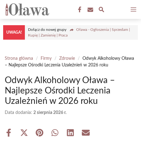
Przejdź
M
do
treści
Dołącz do nowej grupy
Oława - Ogłoszenia | Sprzedam |
UWAGA!
Kupię | Zamienię | Praca
Strona główna
/
Firmy
/
Zdrowie
/
Odwyk Alkoholowy Oława
– Najlepsze Ośrodki Leczenia Uzależnień w 2026 roku
Odwyk Alkoholowy Oława –
Najlepsze Ośrodki Leczenia
Uzależnień w 2026 roku
Data dodania:
2 sierpnia 2026 r.
Share
Share
Share
Share
Share
Share
on
on
on
on
on
on