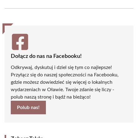
Facebook
X
Pinterest
WhatsApp
LinkedIn
Email
(Twitter)
Dołącz do nas na Facebooku!
Odkrywaj, dyskutuj i dziel się tym co najlepsze!
Przyłącz się do naszej społeczności na Facebooku,
gdzie możesz dowiedzieć się więcej o lokalnych
wydarzeniach w Oławie. Twoje zdanie się liczy -
polub naszą stronę i bądź na bieżąco!
Polub nas!