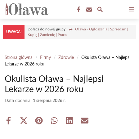
Przejdź
M
do
treści
Dołącz do nowej grupy
Oława - Ogłoszenia | Sprzedam |
UWAGA!
Kupię | Zamienię | Praca
Strona główna
/
Firmy
/
Zdrowie
/
Okulista Oława – Najlepsi
Lekarze w 2026 roku
Okulista Oława – Najlepsi
Lekarze w 2026 roku
Data dodania:
1 sierpnia 2026 r.
Share
Share
Share
Share
Share
Share
on
on
on
on
on
on
Facebook
X
Pinterest
WhatsApp
LinkedIn
Email
(Twitter)