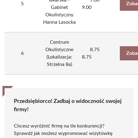
lekarska -
9.00
5
Zoba
Gabinet
9.00
Okulistyczny
Hanna Lasocka
Centrum
Okulistyczne
8.75
6
Zoba
(Lokalizacja:
8.75
Strzelna 8a)
Przedsiębiorco! Zadbaj o widoczność swojej
firmy!
Chcesz wyróżnić firmę na tle konkurencji?
Sprawdź jak możesz wypromować wizytówkę