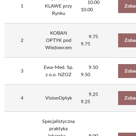
10.00
1
KLAWE przy
Zoba
10.00
Rynku
KOBAN
9.75
2
OPTYK pod
Zoba
9.75
Wieżowcem
Ewa-Med. Sp.
9.50
3
Zoba
z o.o. NZOZ
9.50
9.25
4
VisionOptyk
Zoba
9.25
Specjalistyczna
praktyka