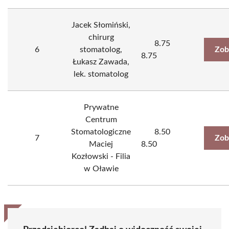
Jacek Słomiński,
chirurg
8.75
6
stomatolog,
Zob
8.75
Łukasz Zawada,
lek. stomatolog
Prywatne
Centrum
Stomatologiczne
8.50
7
Zob
Maciej
8.50
Kozłowski - Filia
w Oławie