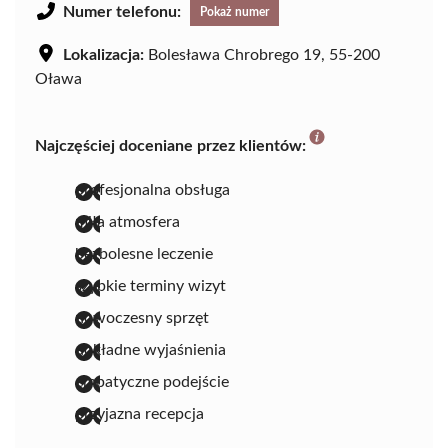
Numer telefonu:
Pokaż numer
Lokalizacja:
Bolesława Chrobrego 19, 55-200
Oława
Najczęściej doceniane przez klientów:
profesjonalna obsługa
miła atmosfera
bezbolesne leczenie
szybkie terminy wizyt
nowoczesny sprzęt
dokładne wyjaśnienia
empatyczne podejście
przyjazna recepcja