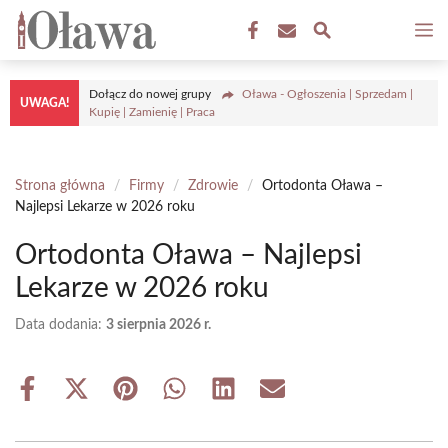
Przejdź
M
do
treści
Dołącz do nowej grupy
Oława - Ogłoszenia | Sprzedam |
UWAGA!
Kupię | Zamienię | Praca
Strona główna
/
Firmy
/
Zdrowie
/
Ortodonta Oława –
Najlepsi Lekarze w 2026 roku
Ortodonta Oława – Najlepsi
Lekarze w 2026 roku
Data dodania:
3 sierpnia 2026 r.
Share
Share
Share
Share
Share
Share
on
on
on
on
on
on
Facebook
X
Pinterest
WhatsApp
LinkedIn
Email
(Twitter)