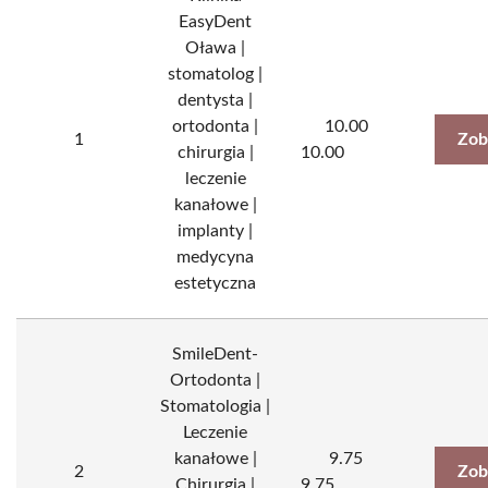
EasyDent
Oława |
stomatolog |
dentysta |
ortodonta |
10.00
1
Zob
chirurgia |
10.00
leczenie
kanałowe |
implanty |
medycyna
estetyczna
SmileDent-
Ortodonta |
Stomatologia |
Leczenie
kanałowe |
9.75
2
Zob
Chirurgia |
9.75