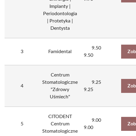
Implanty |
Periodontologia
| Protetyka |
Dentysta
9.50
3
Famidental
Zob
9.50
Centrum
Stomatologiczne
9.25
4
Zob
"Zdrowy
9.25
Uśmiech"
CITODENT
9.00
5
Centrum
Zob
9.00
Stomatologiczne