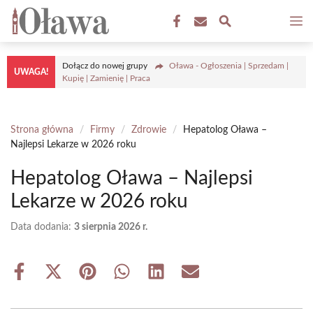
Przejdź
M
do
treści
Dołącz do nowej grupy
Oława - Ogłoszenia | Sprzedam |
UWAGA!
Kupię | Zamienię | Praca
Strona główna
/
Firmy
/
Zdrowie
/
Hepatolog Oława –
Najlepsi Lekarze w 2026 roku
Hepatolog Oława – Najlepsi
Lekarze w 2026 roku
Data dodania:
3 sierpnia 2026 r.
Share
Share
Share
Share
Share
Share
on
on
on
on
on
on
Facebook
X
Pinterest
WhatsApp
LinkedIn
Email
(Twitter)