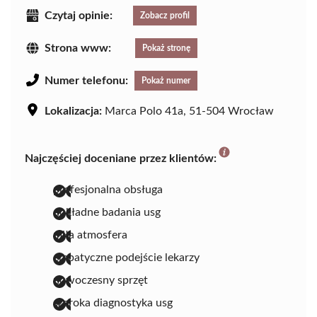
Czytaj opinie:
Zobacz profil
Strona www:
Pokaż stronę
Numer telefonu:
Pokaż numer
Lokalizacja:
Marca Polo 41a, 51-504 Wrocław
Najczęściej doceniane przez klientów:
profesjonalna obsługa
dokładne badania usg
miła atmosfera
empatyczne podejście lekarzy
nowoczesny sprzęt
szeroka diagnostyka usg