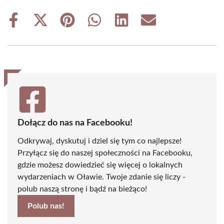
Share
Share
Share
Share
Share
Share
on
on
on
on
on
on
Facebook
X
Pinterest
WhatsApp
LinkedIn
Email
(Twitter)
Dołącz do nas na Facebooku!
Odkrywaj, dyskutuj i dziel się tym co najlepsze!
Przyłącz się do naszej społeczności na Facebooku,
gdzie możesz dowiedzieć się więcej o lokalnych
wydarzeniach w Oławie. Twoje zdanie się liczy -
polub naszą stronę i bądź na bieżąco!
Polub nas!