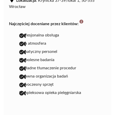
Lokalizacja:
Krynicka 37-39/lokal 1, 50-555
Wrocław
Najczęściej doceniane przez klientów:
profesjonalna obsługa
miła atmosfera
empatyczny personel
bezbolesne badania
dokładne tłumaczenie procedur
sprawna organizacja badań
nowoczesny sprzęt
kompleksowa opieka pielęgniarska