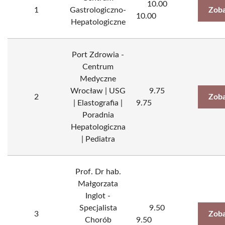
10.00
1
Gastrologiczno-
Zoba
10.00
Hepatologiczne
Port Zdrowia -
Centrum
Medyczne
Wrocław | USG
9.75
2
Zoba
| Elastografia |
9.75
Poradnia
Hepatologiczna
| Pediatra
Prof. Dr hab.
Małgorzata
Inglot -
Specjalista
9.50
3
Zoba
Chorób
9.50