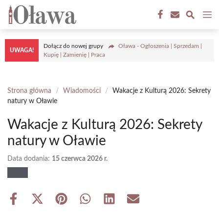
Przejdź
M
do
treści
Dołącz do nowej grupy
Oława - Ogłoszenia | Sprzedam |
UWAGA!
Kupię | Zamienię | Praca
Strona główna
/
Wiadomości
/
Wakacje z Kulturą 2026: Sekrety
natury w Oławie
Wakacje z Kulturą 2026: Sekrety
natury w Oławie
Data dodania:
15 czerwca 2026 r.
Share
Share
Share
Share
Share
Share
on
on
on
on
on
on
Facebook
X
Pinterest
WhatsApp
LinkedIn
Email