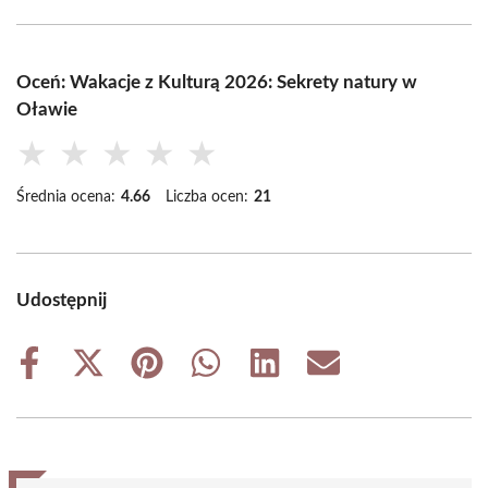
Oceń: Wakacje z Kulturą 2026: Sekrety natury w
Oławie
★
★
★
★
★
Średnia ocena:
4.66
Liczba ocen:
21
Udostępnij
Share
Share
Share
Share
Share
Share
on
on
on
on
on
on
Facebook
X
Pinterest
WhatsApp
LinkedIn
Email
(Twitter)