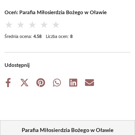
Oceń: Parafia Miłosierdzia Bożego w Oławie
★
★
★
★
★
Średnia ocena:
4.58
Liczba ocen:
8
Udostępnij
Share
Share
Share
Share
Share
Share
on
on
on
on
on
on
Facebook
X
Pinterest
WhatsApp
LinkedIn
Email
(Twitter)
Parafia Miłosierdzia Bożego w Oławie