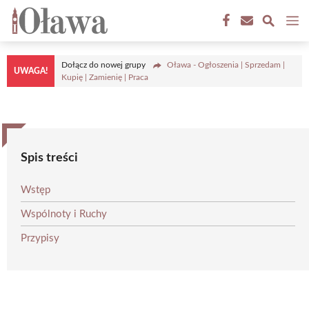
Przejdź
M
do
treści
Dołącz do nowej grupy
Oława - Ogłoszenia | Sprzedam |
UWAGA!
Kupię | Zamienię | Praca
Spis treści
Wstęp
Wspólnoty i Ruchy
Przypisy