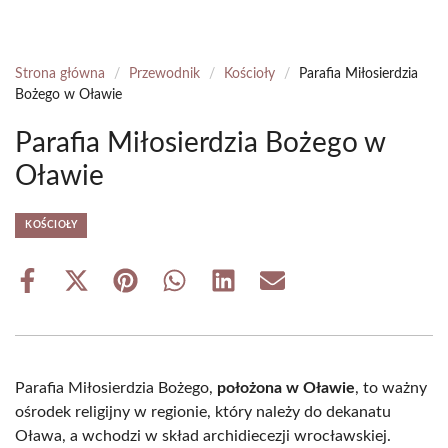
Strona główna
/
Przewodnik
/
Kościoły
/
Parafia Miłosierdzia
Bożego w Oławie
Parafia Miłosierdzia Bożego w
Oławie
KOŚCIOŁY
Share
Share
Share
Share
Share
Share
on
on
on
on
on
on
Facebook
X
Pinterest
WhatsApp
LinkedIn
Email
(Twitter)
Parafia Miłosierdzia Bożego,
położona w Oławie
, to ważny
ośrodek religijny w regionie, który należy do dekanatu
Oława, a wchodzi w skład archidiecezji wrocławskiej.