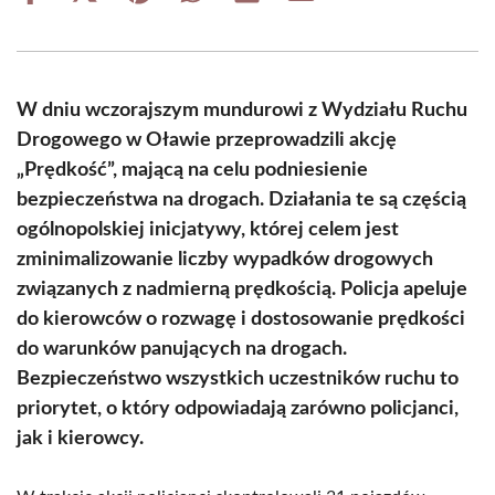
on
on
on
on
on
on
Facebook
X
Pinterest
WhatsApp
LinkedIn
Email
(Twitter)
W dniu wczorajszym mundurowi z Wydziału Ruchu
Drogowego w Oławie przeprowadzili akcję
„Prędkość”, mającą na celu podniesienie
bezpieczeństwa na drogach. Działania te są częścią
ogólnopolskiej inicjatywy, której celem jest
zminimalizowanie liczby wypadków drogowych
związanych z nadmierną prędkością. Policja apeluje
do kierowców o rozwagę i dostosowanie prędkości
do warunków panujących na drogach.
Bezpieczeństwo wszystkich uczestników ruchu to
priorytet, o który odpowiadają zarówno policjanci,
jak i kierowcy.