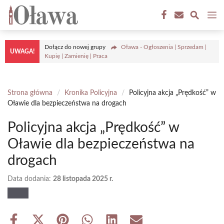
Przejdź
M
do
treści
Dołącz do nowej grupy
Oława - Ogłoszenia | Sprzedam |
UWAGA!
Kupię | Zamienię | Praca
Strona główna
/
Kronika Policyjna
/
Policyjna akcja „Prędkość” w
Oławie dla bezpieczeństwa na drogach
Policyjna akcja „Prędkość” w
Oławie dla bezpieczeństwa na
drogach
Data dodania:
28 listopada 2025 r.
Share
Share
Share
Share
Share
Share