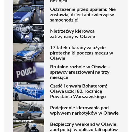
bez ojca
Ostrzeżenie przed upałami: Nie
zostawiaj dzieci ani zwierząt w
samochodzie!
Nietrzeźwy kierowca
zatrzymany w Oławie
17-latek ukarany za użycie
pirotechniki podczas meczu w
Oławie
Brutalne rozboje w Oławie –
sprawcy aresztowani na trzy
miesiące
Cześć i chwała Bohaterom!
Oława uczci 82. rocznicę
Powstania Warszawskiego
Podejrzenie kierowania pod
wpływem narkotyków w Oławie
Bezpieczny weekend w Oławie:
apel policji w obliczu fali upałów