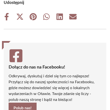
Udostępnij
Share
Share
Share
Share
Share
Share
on
on
on
on
on
on
Facebook
X
Pinterest
WhatsApp
LinkedIn
Email
(Twitter)
Dołącz do nas na Facebooku!
Odkrywaj, dyskutuj i dziel się tym co najlepsze!
Przyłącz się do naszej społeczności na Facebooku,
gdzie możesz dowiedzieć się więcej o lokalnych
wydarzeniach w Oławie. Twoje zdanie się liczy -
polub naszą stronę i bądź na bieżąco!
Polub nas!