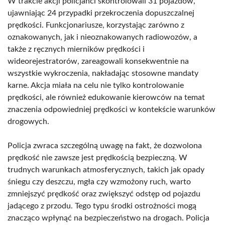
W trakcie akcji policjanci skontrolowali 31 pojazdów,
ujawniając 24 przypadki przekroczenia dopuszczalnej
prędkości. Funkcjonariusze, korzystając zarówno z
oznakowanych, jak i nieoznakowanych radiowozów, a
także z ręcznych mierników prędkości i
wideorejestratorów, zareagowali konsekwentnie na
wszystkie wykroczenia, nakładając stosowne mandaty
karne. Akcja miała na celu nie tylko kontrolowanie
prędkości, ale również edukowanie kierowców na temat
znaczenia odpowiedniej prędkości w kontekście warunków
drogowych.
Policja zwraca szczególną uwagę na fakt, że dozwolona
prędkość nie zawsze jest prędkością bezpieczną. W
trudnych warunkach atmosferycznych, takich jak opady
śniegu czy deszczu, mgła czy wzmożony ruch, warto
zmniejszyć prędkość oraz zwiększyć odstęp od pojazdu
jadącego z przodu. Tego typu środki ostrożności mogą
znacząco wpłynąć na bezpieczeństwo na drogach. Policja