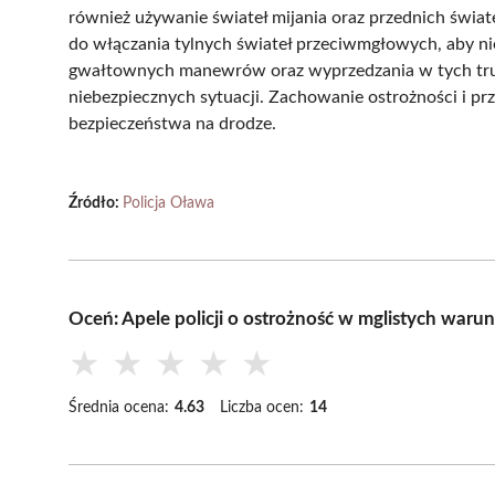
również używanie świateł mijania oraz przednich świa
do włączania tylnych świateł przeciwmgłowych, aby nie
gwałtownych manewrów oraz wyprzedzania w tych tr
niebezpiecznych sytuacji. Zachowanie ostrożności i pr
bezpieczeństwa na drodze.
Źródło:
Policja Oława
Oceń: Apele policji o ostrożność w mglistych waru
★
★
★
★
★
Średnia ocena:
4.63
Liczba ocen:
14