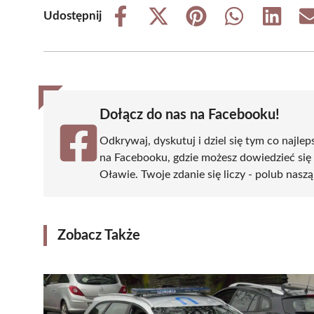
Udostępnij
Share
Share
Share
Share
Share
on
on
on
on
on
Facebook
X
Pinterest
WhatsApp
LinkedIn
(Twitter)
Dołącz do nas na Facebooku!
Odkrywaj, dyskutuj i dziel się tym co najlep
na Facebooku, gdzie możesz dowiedzieć się
Oławie. Twoje zdanie się liczy - polub naszą
Zobacz Także