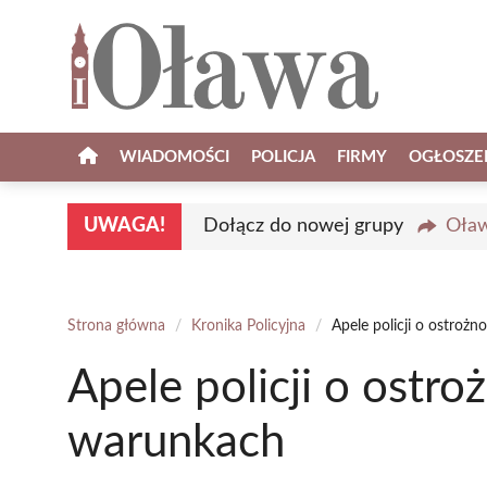
Przejdź
do
treści
WIADOMOŚCI
POLICJA
FIRMY
OGŁOSZE
UWAGA!
Dołącz do nowej grupy
Oław
Strona główna
/
Kronika Policyjna
/
Apele policji o ostroż
Apele policji o ostro
warunkach