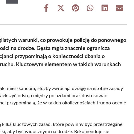
Share
Share
Share
Share
Share
Share
on
on
on
on
on
on
Facebook
X
Pinterest
WhatsApp
LinkedIn
Email
(Twitter)
glistych warunki, co prowokuje policję do ponownego
ości na drodze. Gęsta mgła znacznie ogranicza
janci przypominają o konieczności dbania o
w ruchu. Kluczowym elementem w takich warunkach
naki mieszkańcom, służby zwracają uwagę na istotne zasady
zwiększyć odstęp między pojazdami oraz dostosować
ci przypominają, że w takich okolicznościach trudno ocenić
 kilka kluczowych zasad, które powinny być przestrzegane.
aski, aby być widocznymi na drodze. Rekomenduje się