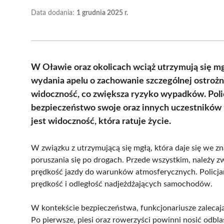
Data dodania:
1 grudnia 2025 r.
W Oławie oraz okolicach wciąż utrzymują się m
wydania apelu o zachowanie szczególnej ostrożn
widoczność, co zwiększa ryzyko wypadków. Polic
bezpieczeństwo swoje oraz innych uczestnikó
jest widoczność, która ratuje życie.
W związku z utrzymującą się mgłą, która daje się we z
poruszania się po drogach. Przede wszystkim, należy 
prędkość jazdy do warunków atmosferycznych. Policjan
prędkość i odległość nadjeżdżających samochodów.
W kontekście bezpieczeństwa, funkcjonariusze zalecają
Po pierwsze, piesi oraz rowerzyści powinni nosić odbl