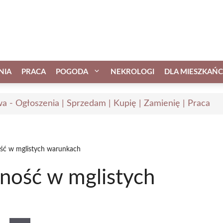
NIA
PRACA
POGODA
NEKROLOGI
DLA MIESZKAŃ
a - Ogłoszenia | Sprzedam | Kupię | Zamienię | Praca
ność w mglistych warunkach
żność w mglistych