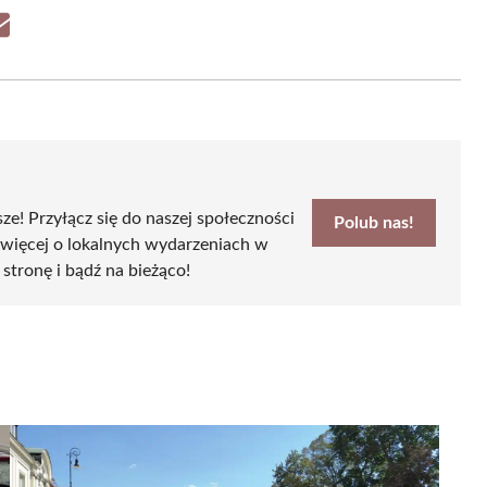
Share
on
Email
sze! Przyłącz się do naszej społeczności
Polub nas!
 więcej o lokalnych wydarzeniach w
 stronę i bądź na bieżąco!