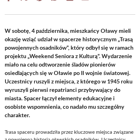
on
on
on
on
on
on
Facebook
X
Pinterest
WhatsApp
LinkedIn
Email
(Twitter)
W sobotę, 4 października, mieszkańcy Oławy mieli
okazję wziąć udział w spacerze historycznym „Trasą
powojennych osadników”, który odbył się w ramach
projektu „Weekend Seniora z Kulturą”. Wydarzenie
miało na celu odtworzenie śladów pionierów
osiedlających się w Oławie po II wojnie światowej.
Uczestnicy ruszyli z miejsca, z którego w 1945 roku
wyruszyli pierwsi repatrianci przybywający do
miasta. Spacer łączył elementy edukacyjne i
osobiste wspomnienia, co nadało mu szczególny
charakter.
Trasa spaceru prowadziła przez kluczowe miejsca związane
z powojenną historią oławskich osadników. Uczestnicy