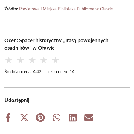
Źródło:
Powiatowa i Miejska Biblioteka Publiczna w Oławie
Oceń: Spacer historyczny „Trasą powojennych
osadników” w Oławie
★
★
★
★
★
Średnia ocena:
4.47
Liczba ocen:
14
Udostępnij
Share
Share
Share
Share
Share
Share
on
on
on
on
on
on
Facebook
X
Pinterest
WhatsApp
LinkedIn
Email
(Twitter)