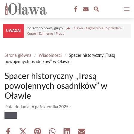
Przejdź
M
do
treści
Dołącz do nowej grupy
Oława - Ogłoszenia | Sprzedam |
UWAGA!
Kupię | Zamienię | Praca
Strona główna
/
Wiadomości
/
Spacer historyczny „Trasą
powojennych osadników” w Oławie
Spacer historyczny „Trasą
powojennych osadników” w
Oławie
Data dodania:
6 października 2025 r.
Share
Share
Share
Share
Share
Share