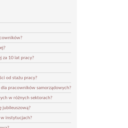
racowników?
ej?
 za 10 lat pracy?
ści od stażu pracy?
ej dla pracowników samorządowych?
wych w różnych sektorach?
ę jubileuszową?
 w instytucjach?
zowa?