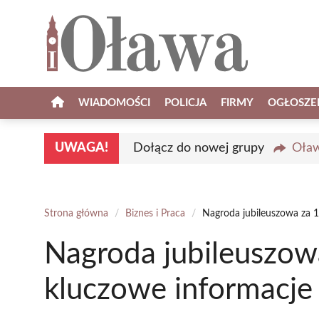
Przejdź
do
treści
WIADOMOŚCI
POLICJA
FIRMY
OGŁOSZE
UWAGA!
Dołącz do nowej grupy
Oław
Strona główna
/
Biznes i Praca
/
Nagroda jubileuszowa za 1
Nagroda jubileuszowa
kluczowe informacje 