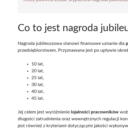
Co to jest nagroda jubil
Nagroda jubileuszowa stanowi finansowe uznanie dla
przedsiębiorstwem. Przyznawana jest po upływie okreś
10 lat,
20 lat,
25 lat,
30 lat,
40 lat,
45 lat.
Jej celem jest wyróżnienie
lojalności pracowników
wobe
długości zatrudnienia oraz wewnętrznych regulacji konk
jest również z kryteriami dotyczącymi jakości wykonyw