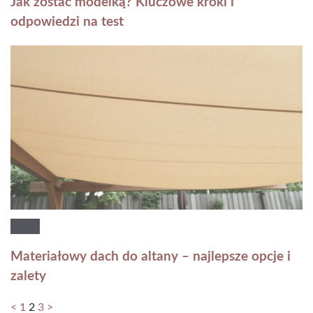
Jak zostać modelką? Kluczowe kroki i
odpowiedzi na test
Materiałowy dach do altany – najlepsze opcje i
zalety
<
1
2
3
>