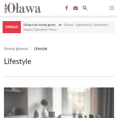
Przejdź
M
do
treści
Dołącz do nowej grupy
Oława - Ogłoszenia | Sprzedam |
UWAGA!
Kupię | Zamienię | Praca
Strona główna
/
Lifestyle
Lifestyle