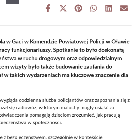
Share
Share
Share
Share
Share
Share
on
on
on
on
on
on
Facebook
X
Pinterest
WhatsApp
LinkedIn
Email
(Twitter)
la w Gaci w Komendzie Powiatowej Policji w Oławie
racy funkcjonariuszy. Spotkanie to było doskonałą
czeństwa w ruchu drogowym oraz odpowiedzialnym
em wizyty było także budowanie zaufania do
iał w takich wydarzeniach ma kluczowe znaczenie dla
 wygląda codzienna służba policjantów oraz zapoznania się z
azał się radiowóz, w którym maluchy mogły usiąść za
doświadczenia pomagają dzieciom zrozumieć, jak pracują
zpieczeństwa w społeczności.
e z bezpieczeństwem, szczególnie w kontekście