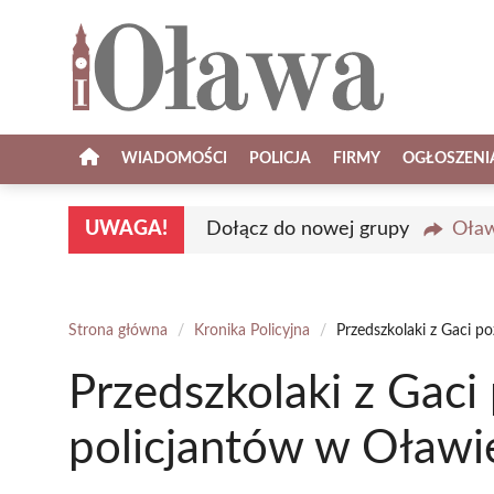
Przejdź
do
treści
WIADOMOŚCI
POLICJA
FIRMY
OGŁOSZENI
UWAGA!
Dołącz do nowej grupy
Oław
Strona główna
/
Kronika Policyjna
/
Przedszkolaki z Gaci p
Przedszkolaki z Gaci
policjantów w Oławi