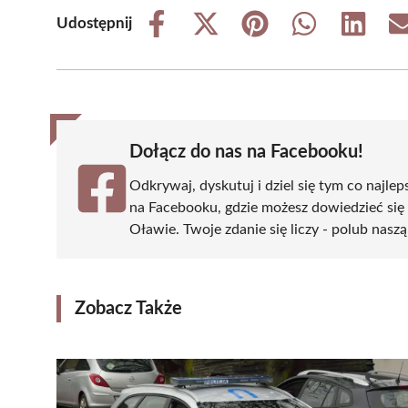
Udostępnij
Share
Share
Share
Share
Share
on
on
on
on
on
Facebook
X
Pinterest
WhatsApp
LinkedIn
(Twitter)
Dołącz do nas na Facebooku!
Odkrywaj, dyskutuj i dziel się tym co najlep
na Facebooku, gdzie możesz dowiedzieć się
Oławie. Twoje zdanie się liczy - polub naszą
Zobacz Także