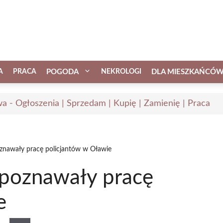
A
PRACA
POGODA
NEKROLOGI
DLA MIESZKAŃCÓ
a - Ogłoszenia | Sprzedam | Kupię | Zamienię | Praca
oznawały pracę policjantów w Oławie
 poznawały pracę
e