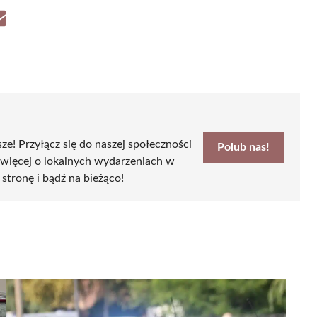
Share
on
Email
sze! Przyłącz się do naszej społeczności
Polub nas!
 więcej o lokalnych wydarzeniach w
 stronę i bądź na bieżąco!