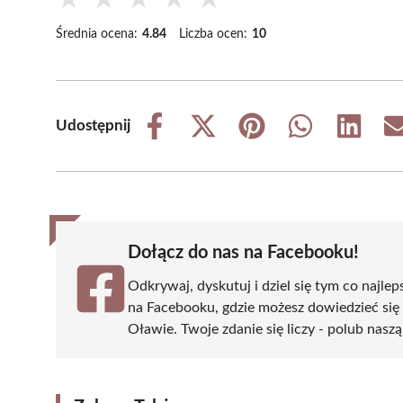
Średnia ocena:
4.84
Liczba ocen:
10
Udostępnij
Share
Share
Share
Share
Share
on
on
on
on
on
Facebook
X
Pinterest
WhatsApp
LinkedIn
(Twitter)
Dołącz do nas na Facebooku!
Odkrywaj, dyskutuj i dziel się tym co najlep
na Facebooku, gdzie możesz dowiedzieć się
Oławie. Twoje zdanie się liczy - polub naszą