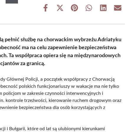
Share
Share
Share
Share
Share
Share
on
on
on
on
on
on
Facebook
X
Pinterest
WhatsApp
LinkedIn
Email
(Twitter)
 będą pełnić służbę na chorwackim wybrzeżu Adriatyku
 obecność ma na celu zapewnienie bezpieczeństwa
ach. Ta współpraca opiera się na międzynarodowych
icjantów za granicą.
dy Głównej Policji, a początek współpracy z Chorwacją
 Obecność polskich funkcjonariuszy w wakacje ma nie tylko
m policjom w zakresie czynności interwencyjnych i
in. kontrole trzeźwości, kierowanie ruchem drogowym oraz
ewnienie bezpieczeństwa dla osób korzystających z
ji i Bułgarii, które od lat są ulubionymi kierunkami