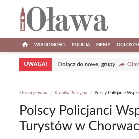
Przejdź
do
treści
WIADOMOŚCI
POLICJA
FIRMY
OGŁOSZE
UWAGA!
Dołącz do nowej grupy
Oław
Strona główna
/
Kronika Policyjna
/
Polscy Policjanci Wspi
Polscy Policjanci Ws
Turystów w Chorwacji