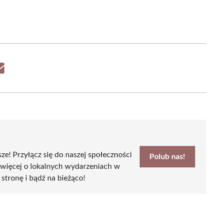
Share
on
Email
sze! Przyłącz się do naszej społeczności
Polub nas!
 więcej o lokalnych wydarzeniach w
 stronę i bądź na bieżąco!