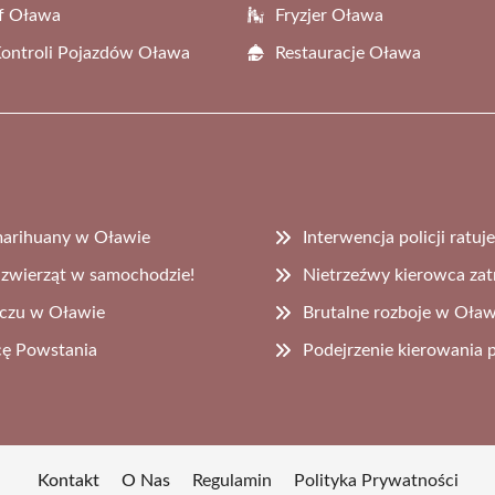
f Oława
Fryzjer Oława
Kontroli Pojazdów Oława
Restauracje Oława
marihuany w Oławie
Interwencja policji ratuj
i zwierząt w samochodzie!
Nietrzeźwy kierowca za
eczu w Oławie
Brutalne rozboje w Oław
cę Powstania
Podejrzenie kierowani
Kontakt
O Nas
Regulamin
Polityka Prywatności