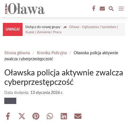
Przejdź
M
do
treści
Dołącz do nowej grupy
Oława - Ogłoszenia | Sprzedam |
UWAGA!
Kupię | Zamienię | Praca
Strona główna
/
Kronika Policyjna
/
Oławska policja aktywnie
zwalcza cyberprzestępczość
Oławska policja aktywnie zwalcza
cyberprzestępczość
Data dodania:
13 stycznia 2026 r.
Share
Share
Share
Share
Share
Share
on
on
on
on
on
on
Facebook
X
Pinterest
WhatsApp
LinkedIn
Email