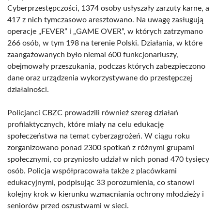
Cyberprzestępczości, 1374 osoby usłyszały zarzuty karne, a
417 z nich tymczasowo aresztowano. Na uwagę zasługują
operacje „FEVER” i „GAME OVER”, w których zatrzymano
266 osób, w tym 198 na terenie Polski. Działania, w które
zaangażowanych było niemal 600 funkcjonariuszy,
obejmowały przeszukania, podczas których zabezpieczono
dane oraz urządzenia wykorzystywane do przestępczej
działalności.
Policjanci CBZC prowadzili również szereg działań
profilaktycznych, które miały na celu edukację
społeczeństwa na temat cyberzagrożeń. W ciągu roku
zorganizowano ponad 2300 spotkań z różnymi grupami
społecznymi, co przyniosło udział w nich ponad 470 tysięcy
osób. Policja współpracowała także z placówkami
edukacyjnymi, podpisując 33 porozumienia, co stanowi
kolejny krok w kierunku wzmacniania ochrony młodzieży i
seniorów przed oszustwami w sieci.