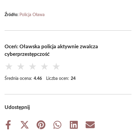
Źródło:
Policja Oława
Oceń: Oławska policja aktywnie zwalcza
cyberprzestępczość
★
★
★
★
★
Średnia ocena:
4.46
Liczba ocen:
24
Udostępnij
Share
Share
Share
Share
Share
Share
on
on
on
on
on
on