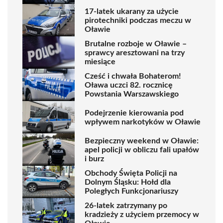
17-latek ukarany za użycie
pirotechniki podczas meczu w
Oławie
Brutalne rozboje w Oławie –
sprawcy aresztowani na trzy
miesiące
Cześć i chwała Bohaterom!
Oława uczci 82. rocznicę
Powstania Warszawskiego
Podejrzenie kierowania pod
wpływem narkotyków w Oławie
Bezpieczny weekend w Oławie:
apel policji w obliczu fali upałów
i burz
Obchody Święta Policji na
Dolnym Śląsku: Hołd dla
Poległych Funkcjonariuszy
26-latek zatrzymany po
kradzieży z użyciem przemocy w