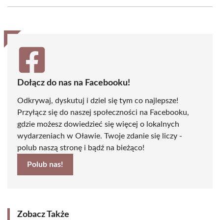
Facebook
X
Pinterest
WhatsApp
LinkedIn
Email
(Twitter)
Dołącz do nas na Facebooku!
Odkrywaj, dyskutuj i dziel się tym co najlepsze!
Przyłącz się do naszej społeczności na Facebooku,
gdzie możesz dowiedzieć się więcej o lokalnych
wydarzeniach w Oławie. Twoje zdanie się liczy -
polub naszą stronę i bądź na bieżąco!
Polub nas!
Zobacz Także