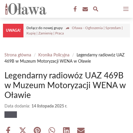
Przejdź
M
do
treści
Dołącz do nowej grupy
Oława - Ogłoszenia | Sprzedam |
UWAGA!
Kupię | Zamienię | Praca
Strona główna
/
Kronika Policyjna
/
Legendarny radiowóz UAZ
469B w Muzeum Motoryzacji WENA w Oławie
Legendarny radiowóz UAZ 469B
w Muzeum Motoryzacji WENA w
Oławie
Data dodania:
14 listopada 2025 r.
Share
Share
Share
Share
Share
Share