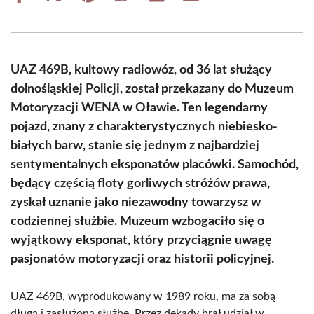
on
on
on
on
on
on
Facebook
X
Pinterest
WhatsApp
LinkedIn
Email
(Twitter)
UAZ 469B, kultowy radiowóz, od 36 lat służący
dolnośląskiej Policji, został przekazany do Muzeum
Motoryzacji WENA w Oławie. Ten legendarny
pojazd, znany z charakterystycznych niebiesko-
białych barw, stanie się jednym z najbardziej
sentymentalnych eksponatów placówki. Samochód,
będący częścią floty gorliwych stróżów prawa,
zyskał uznanie jako niezawodny towarzysz w
codziennej służbie. Muzeum wzbogaciło się o
wyjątkowy eksponat, który przyciągnie uwagę
pasjonatów motoryzacji oraz historii policyjnej.
UAZ 469B, wyprodukowany w 1989 roku, ma za sobą
długą i zasłużoną służbę. Przez dekady brał udział w