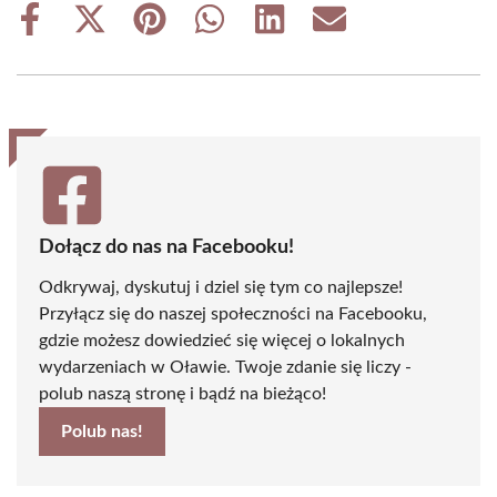
Share
Share
Share
Share
Share
Share
on
on
on
on
on
on
Facebook
X
Pinterest
WhatsApp
LinkedIn
Email
(Twitter)
Dołącz do nas na Facebooku!
Odkrywaj, dyskutuj i dziel się tym co najlepsze!
Przyłącz się do naszej społeczności na Facebooku,
gdzie możesz dowiedzieć się więcej o lokalnych
wydarzeniach w Oławie. Twoje zdanie się liczy -
polub naszą stronę i bądź na bieżąco!
Polub nas!