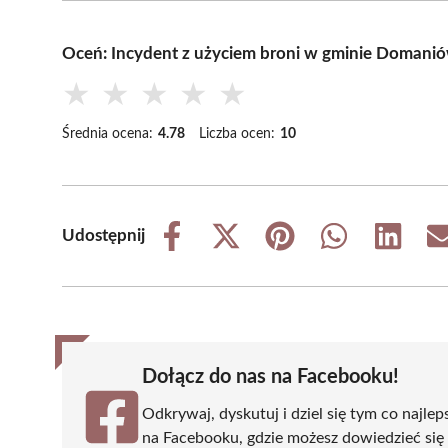
Oceń: Incydent z użyciem broni w gminie Domanió
★
★
★
★
★
Średnia ocena:
4.78
Liczba ocen:
10
Udostępnij
Share
Share
Share
Share
Share
on
on
on
on
on
Facebook
X
Pinterest
WhatsApp
LinkedIn
(Twitter)
Dołącz do nas na Facebooku!
Odkrywaj, dyskutuj i dziel się tym co najlep
na Facebooku, gdzie możesz dowiedzieć się