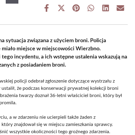
Share
Share
Share
Share
Share
Share
on
on
on
on
on
on
Facebook
X
Pinterest
WhatsApp
LinkedIn
Email
(Twitter)
sytuacja związana z użyciem broni. Policja
e miało miejsce w miejscowości Wierzbno.
 tego incydentu, a ich wstępne ustalenia wskazują na
anych z posiadaniem broni.
wskiej policji odebrał zgłoszenie dotyczące wystrzału z
ustalił, że podczas konserwacji prywatnej kolekcji broni
rażenia twarzy doznał 36-letni właściciel broni, który był
promila.
iu, a w zdarzeniu nie ucierpieli także żaden z
, który znajdował się w miejscu zamieszkania sprawcy.
nić wszystkie okoliczności tego groźnego zdarzenia.