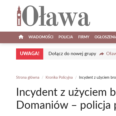
Przejdź
do
treści
WIADOMOŚCI
POLICJA
FIRMY
OGŁOSZENI
UWAGA!
Dołącz do nowej grupy
Oław
Strona główna
/
Kronika Policyjna
/
Incydent z użyciem br
Incydent z użyciem b
Domaniów – policja 