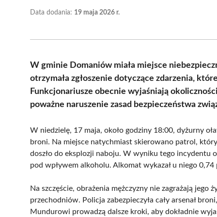
Data dodania:
19 maja 2026 r.
W gminie Domaniów miała miejsce niebezpieczna 
otrzymała zgłoszenie dotyczące zdarzenia, któr
Funkcjonariusze obecnie wyjaśniają okoliczności
poważne naruszenie zasad bezpieczeństwa związ
W niedzielę, 17 maja, około godziny 18:00, dyżurny oła
broni. Na miejsce natychmiast skierowano patrol, który 
doszło do eksplozji naboju. W wyniku tego incydentu ob
pod wpływem alkoholu. Alkomat wykazał u niego 0,74 
Na szczęście, obrażenia mężczyzny nie zagrażają jego życ
przechodniów. Policja zabezpieczyła cały arsenał broni
Mundurowi prowadzą dalsze kroki, aby dokładnie wyjaś