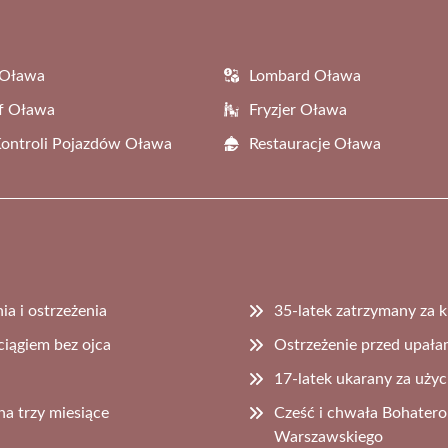
 Oława
Lombard Oława
f Oława
Fryzjer Oława
Kontroli Pojazdów Oława
Restauracje Oława
a i ostrzeżenia
35-latek zatrzymany za
ociągiem bez ojca
Ostrzeżenie przed upałam
17-latek ukarany za uży
a trzy miesiące
Cześć i chwała Bohatero
Warszawskiego