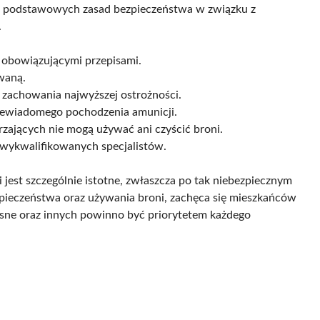
ia podstawowych zasad bezpieczeństwa w związku z
.
 obowiązującymi przepisami.
waną.
 zachowania najwyższej ostrożności.
iewiadomego pochodzenia amunicji.
ających nie mogą używać ani czyścić broni.
 wykwalifikowanych specjalistów.
jest szczególnie istotne, zwłaszcza po tak niebezpiecznym
pieczeństwa oraz używania broni, zachęca się mieszkańców
łasne oraz innych powinno być priorytetem każdego