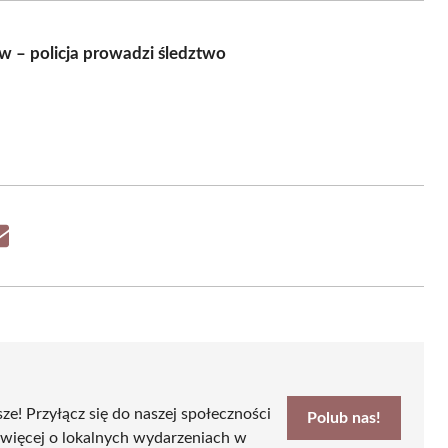
w – policja prowadzi śledztwo
Share
on
Email
sze! Przyłącz się do naszej społeczności
Polub nas!
 więcej o lokalnych wydarzeniach w