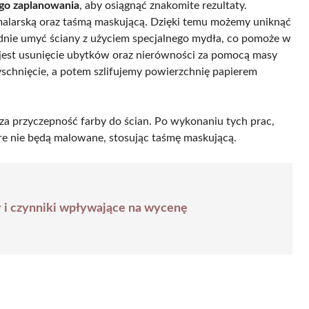
go zaplanowania
, aby osiągnąć znakomite rezultaty.
malarską oraz taśmą maskującą. Dzięki temu możemy uniknąć
dnie umyć ściany z użyciem specjalnego mydła, co pomoże w
m jest usunięcie ubytków oraz nierówności za pomocą masy
yschnięcie, a potem szlifujemy powierzchnię papierem
za przyczepność farby do ścian. Po wykonaniu tych prac,
re nie będą malowane, stosując taśmę maskującą.
y i czynniki wpływające na wycenę