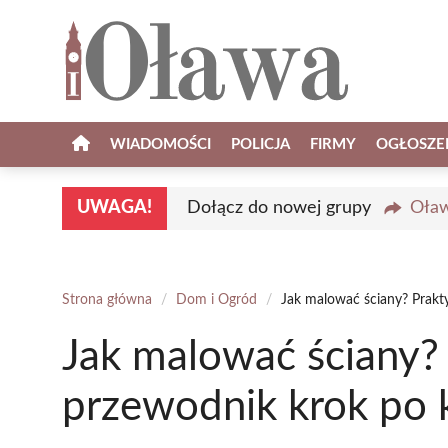
Przejdź
do
treści
WIADOMOŚCI
POLICJA
FIRMY
OGŁOSZE
UWAGA!
Dołącz do nowej grupy
Oław
Strona główna
/
Dom i Ogród
/
Jak malować ściany? Prakt
Jak malować ściany?
przewodnik krok po 