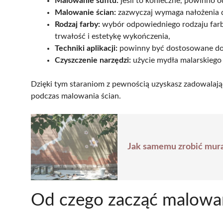
Malowanie sufitu:
jeśli to konieczne, powinno o
Malowanie ścian:
zazwyczaj wymaga nałożenia d
Rodzaj farby:
wybór odpowiedniego rodzaju farby
trwałość i estetykę wykończenia,
Techniki aplikacji:
powinny być dostosowane do 
Czyszczenie narzędzi:
użycie mydła malarskiego
Dzięki tym staraniom z pewnością uzyskasz zadowalając
podczas malowania ścian.
Jak samemu zrobić mural
Od czego zacząć malowa