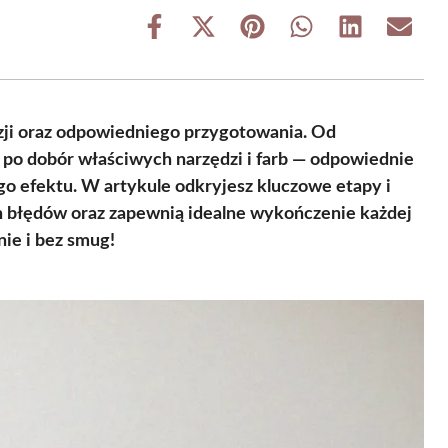
Share
Share
Share
Share
Share
Share
on
on
on
on
on
on
Facebook
X
Pinterest
WhatsApp
LinkedIn
Email
(Twitter)
zji oraz odpowiedniego przygotowania. Od
ż po dobór właściwych narzędzi i farb — odpowiednie
o efektu. W artykule odkryjesz kluczowe etapy i
ch błędów oraz zapewnią idealne wykończenie każdej
nie i bez smug!