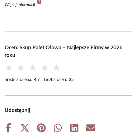
Więcej Informacji
Oceń: Skup Palet Oława – Najlepsze Firmy w 2026
roku
★
★
★
★
★
Średnia ocena:
4.7
Liczba ocen:
25
Udostępnij
Share
Share
Share
Share
Share
Share
on
on
on
on
on
on