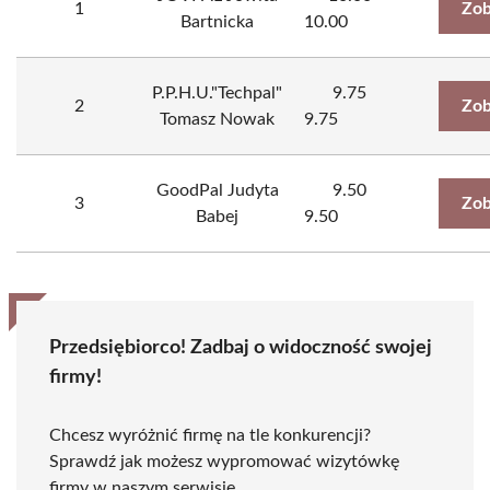
1
Zob
Bartnicka
10.00
P.P.H.U."Techpal"
9.75
2
Zob
Tomasz Nowak
9.75
GoodPal Judyta
9.50
3
Zob
Babej
9.50
Przedsiębiorco! Zadbaj o widoczność swojej
firmy!
Chcesz wyróżnić firmę na tle konkurencji?
Sprawdź jak możesz wypromować wizytówkę
firmy w naszym serwisie.