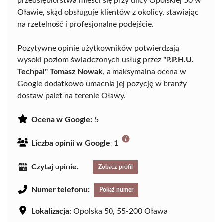
przedsiębiorstwa mieści się przy ulicy Opolskiej 50 w
Oławie, skąd obsługuje klientów z okolicy, stawiając
na rzetelność i profesjonalne podejście.
Pozytywne opinie użytkowników potwierdzają
wysoki poziom świadczonych usług przez
"P.P.H.U.
Techpal" Tomasz Nowak
, a maksymalna ocena w
Google dodatkowo umacnia jej pozycję w branży
dostaw palet na terenie Oławy.
Ocena w Google:
5
Liczba opinii w Google:
1
Czytaj opinie:
Zobacz profil
Numer telefonu:
Pokaż numer
Lokalizacja:
Opolska 50, 55-200 Oława