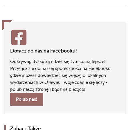
Facebook
X
Pinterest
WhatsApp
LinkedIn
Email
(Twitter)
Dołącz do nas na Facebooku!
Odkrywaj, dyskutuj i dziel się tym co najlepsze!
Przyłącz się do naszej społeczności na Facebooku,
gdzie możesz dowiedzieć się więcej o lokalnych
wydarzeniach w Oławie. Twoje zdanie się liczy -
polub naszą stronę i bądź na bieżąco!
Polub nas!
Zobacz Także