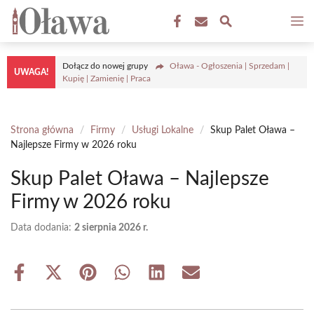
Przejdź
M
do
treści
Dołącz do nowej grupy
Oława - Ogłoszenia | Sprzedam |
UWAGA!
Kupię | Zamienię | Praca
Strona główna
/
Firmy
/
Usługi Lokalne
/
Skup Palet Oława –
Najlepsze Firmy w 2026 roku
Skup Palet Oława – Najlepsze
Firmy w 2026 roku
Data dodania:
2 sierpnia 2026 r.
Share
Share
Share
Share
Share
Share
on
on
on
on
on
on
Facebook
X
Pinterest
WhatsApp
LinkedIn
Email
(Twitter)