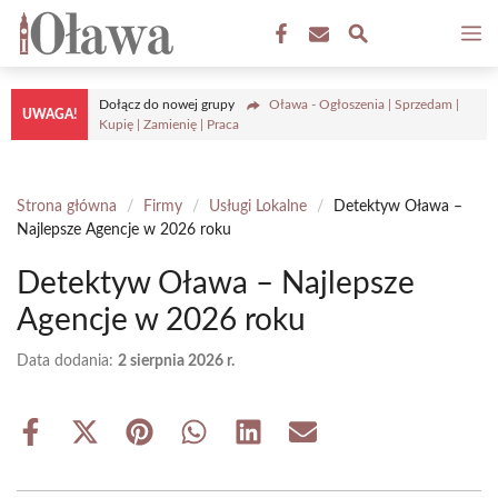
Przejdź
M
do
treści
Dołącz do nowej grupy
Oława - Ogłoszenia | Sprzedam |
UWAGA!
Kupię | Zamienię | Praca
Strona główna
/
Firmy
/
Usługi Lokalne
/
Detektyw Oława –
Najlepsze Agencje w 2026 roku
Detektyw Oława – Najlepsze
Agencje w 2026 roku
Data dodania:
2 sierpnia 2026 r.
Share
Share
Share
Share
Share
Share
on
on
on
on
on
on
Facebook
X
Pinterest
WhatsApp
LinkedIn
Email
(Twitter)