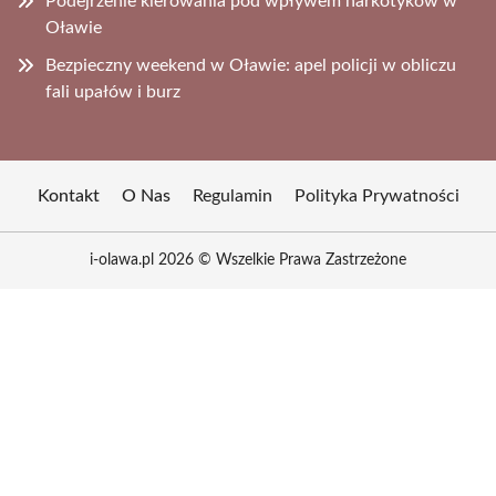
Podejrzenie kierowania pod wpływem narkotyków w
Oławie
Bezpieczny weekend w Oławie: apel policji w obliczu
fali upałów i burz
Kontakt
O Nas
Regulamin
Polityka Prywatności
i-olawa.pl 2026 © Wszelkie Prawa Zastrzeżone