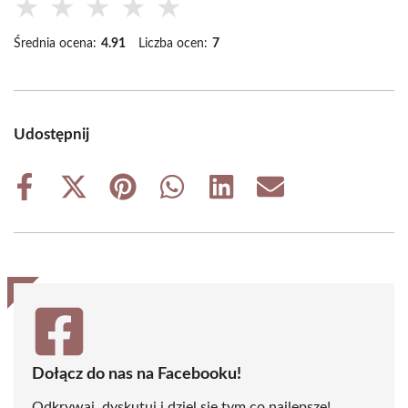
★
★
★
★
★
Średnia ocena:
4.91
Liczba ocen:
7
Udostępnij
Share
Share
Share
Share
Share
Share
on
on
on
on
on
on
Facebook
X
Pinterest
WhatsApp
LinkedIn
Email
(Twitter)
Dołącz do nas na Facebooku!
Odkrywaj, dyskutuj i dziel się tym co najlepsze!