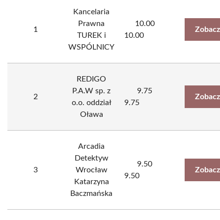
Kancelaria
Prawna
10.00
1
Zobacz
TUREK i
10.00
WSPÓLNICY
REDIGO
P.A.W sp. z
9.75
2
Zobacz
o.o. oddział
9.75
Oława
Arcadia
Detektyw
9.50
3
Wrocław
Zobacz
9.50
Katarzyna
Baczmańska