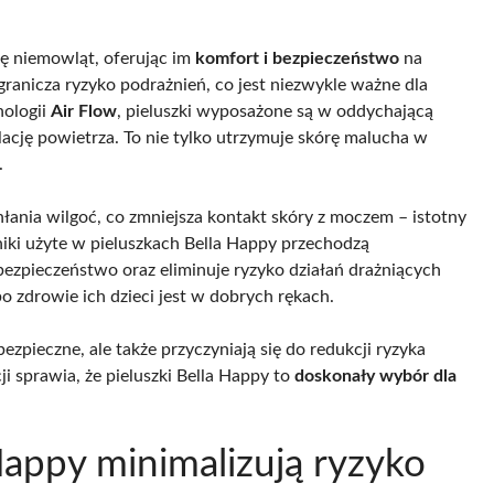
rę niemowląt, oferując im
komfort i bezpieczeństwo
na
ranicza ryzyko podrażnień, co jest niezwykle ważne dla
nologii
Air Flow
, pieluszki wyposażone są w oddychającą
cję powietrza. To nie tylko utrzymuje skórę malucha w
.
nia wilgoć, co zmniejsza kontakt skóry z moczem – istotny
iki użyte w pieluszkach Bella Happy przechodzą
bezpieczeństwo oraz eliminuje ryzyko działań drażniących
o zdrowie ich dzieci jest w dobrych rękach.
 bezpieczne, ale także przyczyniają się do redukcji ryzyka
ji sprawia, że pieluszki Bella Happy to
doskonały wybór dla
Happy minimalizują ryzyko