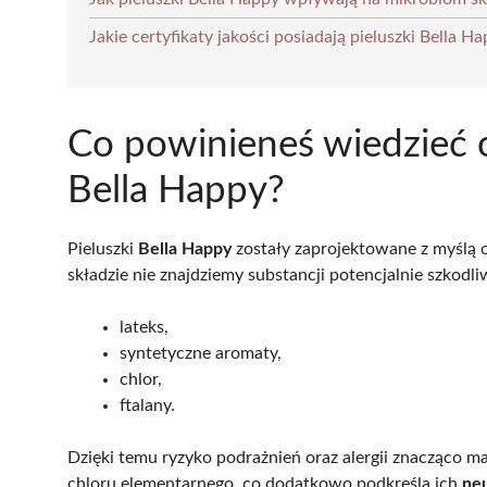
Jakie certyfikaty jakości posiadają pieluszki Bella H
Co powinieneś wiedzieć o
Bella Happy?
Pieluszki
Bella Happy
zostały zaprojektowane z myślą o
składzie nie znajdziemy substancji potencjalnie szkodliw
lateks,
syntetyczne aromaty,
chlor,
ftalany.
Dzięki temu ryzyko podrażnień oraz alergii znacząco ma
chloru elementarnego, co dodatkowo podkreśla ich
neu