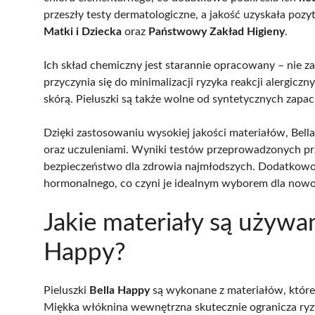
przeszły testy dermatologiczne, a jakość uzyskała pozy
Matki i Dziecka
oraz
Państwowy Zakład Higieny
.
Ich skład chemiczny jest starannie opracowany – nie za
przyczynia się do minimalizacji ryzyka reakcji alergicz
skórą. Pieluszki są także wolne od syntetycznych zapa
Dzięki zastosowaniu wysokiej jakości materiałów, Bel
oraz uczuleniami. Wyniki testów przeprowadzonych prze
bezpieczeństwo dla zdrowia najmłodszych. Dodatkowo, 
hormonalnego, co czyni je idealnym wyborem dla now
Jakie materiały są używa
Happy?
Pieluszki
Bella Happy
są wykonane z materiałów, które
Miękka włóknina wewnętrzna skutecznie ogranicza ryzy