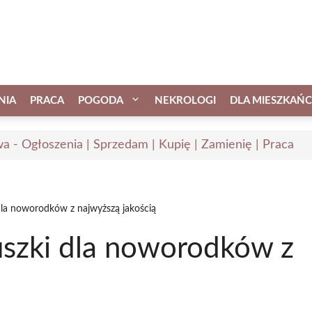
NIA
PRACA
POGODA
NEKROLOGI
DLA MIESZKAŃ
a - Ogłoszenia | Sprzedam | Kupię | Zamienię | Praca
 dla noworodków z najwyższą jakością
uszki dla noworodków z