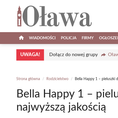
Przejdź
do
treści
WIADOMOŚCI
POLICJA
FIRMY
OGŁOSZE
UWAGA!
Dołącz do nowej grupy
Oław
Strona główna
/
Rodzicielstwo
/
Bella Happy 1 – pieluszki
Bella Happy 1 – piel
najwyższą jakością