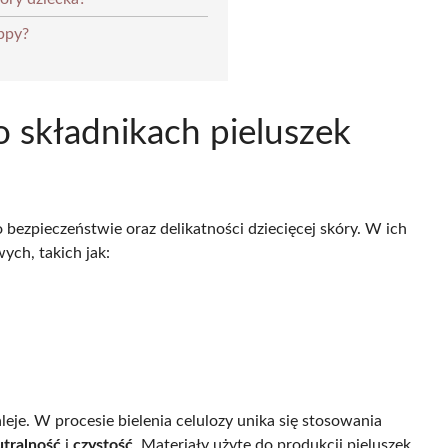
appy?
 składnikach pieluszek
 bezpieczeństwie oraz delikatności dziecięcej skóry. W ich
ych, takich jak:
leje. W procesie bielenia celulozy unika się stosowania
tralność
i
czystość
. Materiały użyte do produkcji pieluszek