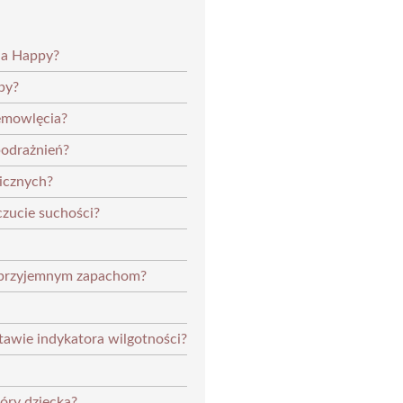
lla Happy?
py?
iemowlęcia?
podrażnień?
gicznych?
czucie suchości?
ieprzyjemnym zapachom?
tawie indykatora wilgotności?
óry dziecka?