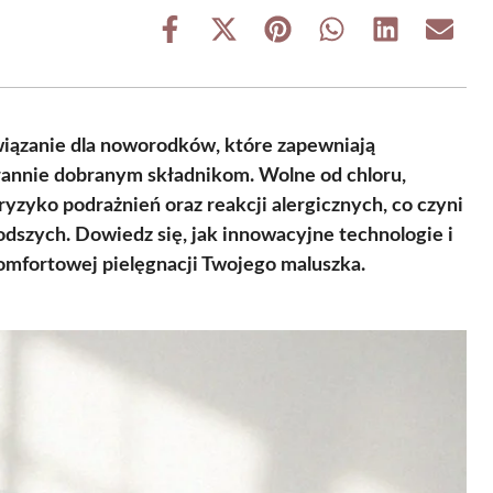
Share
Share
Share
Share
Share
Share
on
on
on
on
on
on
Facebook
X
Pinterest
WhatsApp
LinkedIn
Email
(Twitter)
wiązanie dla noworodków, które zapewniają
rannie dobranym składnikom. Wolne od chloru,
ryzyko podrażnień oraz reakcji alergicznych, co czyni
odszych. Dowiedz się, jak innowacyjne technologie i
omfortowej pielęgnacji Twojego maluszka.