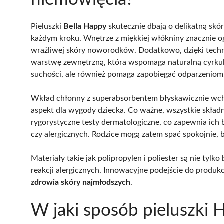
Pieluszki
Bella Happy
skutecznie dbają o delikatną skó
każdym kroku. Wnętrze z miękkiej włókniny znacznie og
wrażliwej skóry noworodków. Dodatkowo, dzięki tech
warstwę zewnętrzną, która wspomaga naturalną cyrkula
suchości, ale również pomaga zapobiegać odparzeniom
Wkład chłonny z superabsorbentem błyskawicznie wchła
aspekt dla wygody dziecka. Co ważne, wszystkie składn
rygorystyczne testy dermatologiczne, co zapewnia ich 
czy alergicznych. Rodzice mogą zatem spać spokojnie, b
Materiały takie jak polipropylen i poliester są nie tylko
reakcji alergicznych. Innowacyjne podejście do produkc
zdrowia skóry najmłodszych
.
W jaki sposób pieluszki 